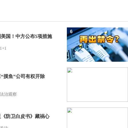
6
制美国！中方公布5项措施
1+1
7
班“摸鱼”公司有权开除
？
法治观察
8
版《防卫白皮书》藏祸心