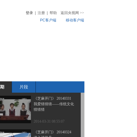
我爱猜猜猜-传统文化猜
猜猜（四） 音乐舞蹈戏
登录
|
注册
|
帮助
返回央视网
>>
曲篇
PC客户端
移动客户端
2014-04-14 08:45:07
《芝麻开门》 20140407
音
热榜
我爱猜猜猜-传统文化猜
微视频
猜猜（三） 书画篇
儿
音乐
体育赛事
农业农村
2014-04-07 10:12:09
《芝麻开门》 20140331
潜入诗巴丹
期
片段
2014-03-31 19:03:15
《芝麻开门》 20140331
我爱猜猜猜——传统文化
猜猜猜
2014-03-31 08:55:07
《芝麻开门》 20140324