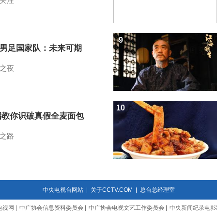
关注
9
7男足国家队：未来可期
之夜
10
招教你识破真假全麦面包
之路
中央电视台网站
|
关于CCTV.COM
|
总台总经理室
电视网
|
中广协会信息资料委员会
|
中广协会电视文艺工作委员会
|
中央新闻纪录电影