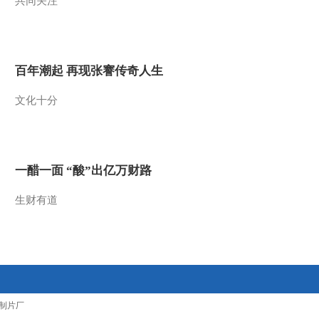
共同关注
2013-08-19 09:08:51
《芝麻开门》 20130805
爬行动物的秘密
百年潮起 再现张謇传奇人生
2013-08-05 07:47:11
文化十分
《芝麻开门》 20130722
一醋一面 “酸”出亿万财路
2013-07-22 08:10:43
生财有道
《芝麻开门》 20130720
2013-07-20 08:08:01
《芝麻开门》 20130713
制片厂