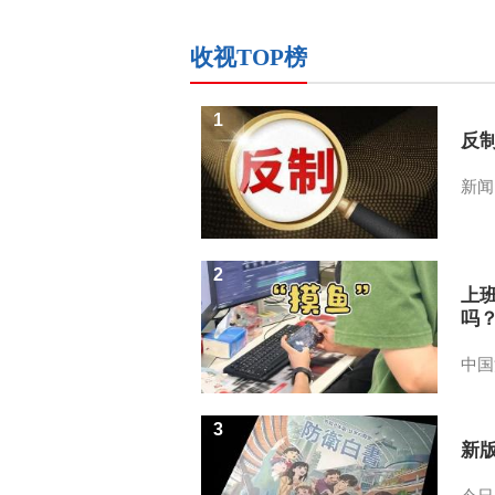
收视TOP榜
1
反
新闻
2
上
吗
中国
3
新