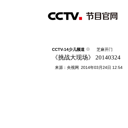
首页
直播
节目单
综合
新闻
财经
综艺
中文国际
体
CCTV-14少儿频道
芝麻开门
《挑战大现场》 20140324
来源：
央视网
2014年03月24日 12:54