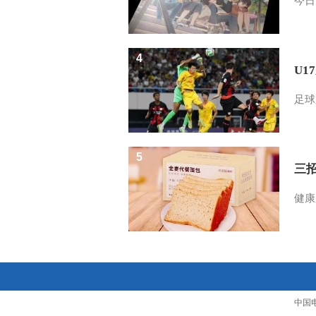
今日
4
U1
足球
5
三
健康
中国