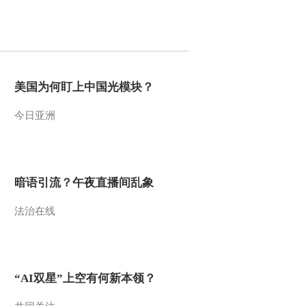
2013-09-09 19:09:23
《挑战大现场》
20130907
美国为何盯上中国光模块？
2013-09-07 07:30:44
今日亚洲
《芝麻开门》 20130902
挑战大现场 17:15
2013-09-02 20:42:36
暗语引流？午夜直播间乱象
《芝麻开门》 20130902
法治在线
挑战大现场 07:00
2013-09-02 09:09:28
《芝麻开门》 20130819
“AI双星”上空有何新本领？
爬行动物的秘密