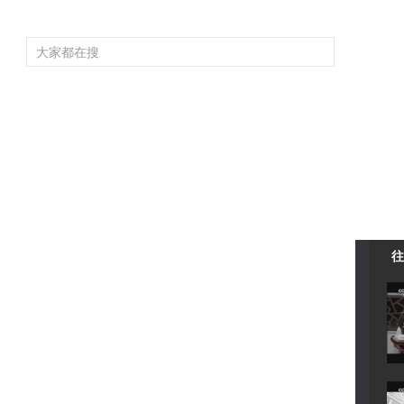
频道大全
栏目大全
片库
4K专区
听
育
电影
国防军事
电视剧
纪录
科教
戏曲
社会与法
少
往