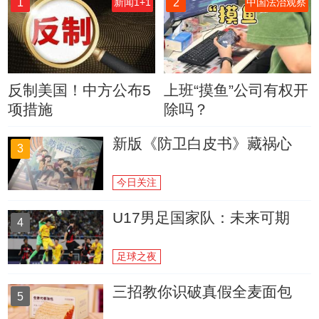
1
2
新闻1+1
中国法治观察
反制美国！中方公布5
上班“摸鱼”公司有权开
项措施
除吗？
新版《防卫白皮书》藏祸心
3
今日关注
U17男足国家队：未来可期
4
足球之夜
三招教你识破真假全麦面包
5