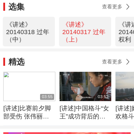
选集
查看更多
《讲述》
《讲述》
《讲
20140318 过年
20140317 过年
201
（中）
（上）
权利
精选
查看更多
03:55
03:52
[讲述]比赛前夕脚
[讲述]中国格斗“女
[讲述
部受伤 张伟丽不
王”成功背后的心
欢格斗
得不改变战术
酸历程
看到
量