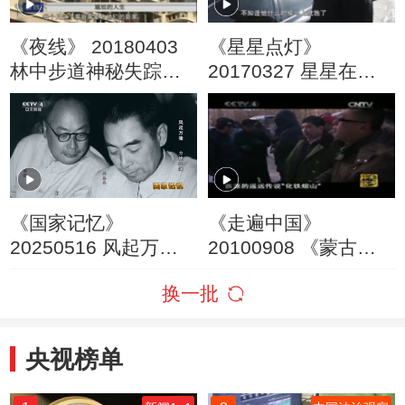
《夜线》 20180403
《星星点灯》
林中步道神秘失踪案
20170327 星星在旅
（下）
行
《国家记忆》
《走遍中国》
20250516 风起万隆
20100908 《蒙古之
力挽狂澜
源》之室韦寻根
换一批
（上）
央视榜单