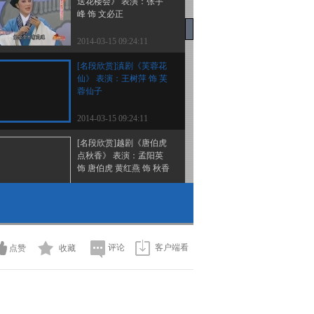
送花楼会》 表演：张宇
峰 饰 文必正
2014-03-15 09:24:11
[名段欣赏]滇剧《芙蓉花
仙》 表演：王树萍 饰 芙
蓉仙子
2014-03-15 09:24:11
[名段欣赏]越剧《唐伯虎
点秋香》 表演：孟阳英
饰 唐伯虎 黄红燕 饰 秋香
2014-03-15 09:24:11
[名段欣赏]黄梅戏《夫妻
观灯》选段 表演：马自
俊 饰 王小六
评论
客户端看
点赞
收藏
2014-03-14 08:42:16
[名段欣赏]锡剧《双玉
蝉》选段 表演：周东亮