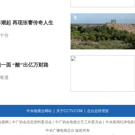
9
年潮起 再现张謇传奇人生
十分
10
一面 “酸”出亿万财路
有道
中央电视台网站
|
关于CCTV.COM
|
总台总经理室
电视网
|
中广协会信息资料委员会
|
中广协会电视文艺工作委员会
|
中央新闻纪录电影
中央广播电视总台 版权所有