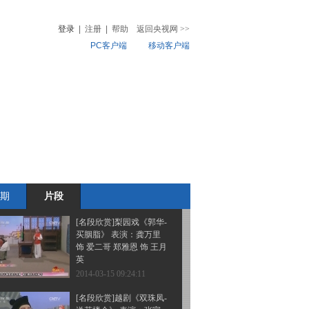
书》选段 表演：竺小招
饰 柳毅 陶琪 饰 龙女
登录
|
注册
|
帮助
返回央视网
>>
PC客户端
移动客户端
2014-03-16 08:39:17
[名段欣赏]评剧《胡风汉
音
热榜
月》选段 表演：刘秀荣
微视频
饰 蔡文姬
儿
音乐
体育赛事
农业农村
2014-03-16 08:36:17
[名段欣赏]黄梅戏《村姑
与乾隆》 表演：茆建琳
饰 村姑 刘华 饰 乾隆
期
片段
2014-03-15 09:24:12
[名段欣赏]梨园戏《郭华-
买胭脂》 表演：龚万里
饰 爱二哥 郑雅恩 饰 王月
英
2014-03-15 09:24:11
[名段欣赏]越剧《双珠凤-