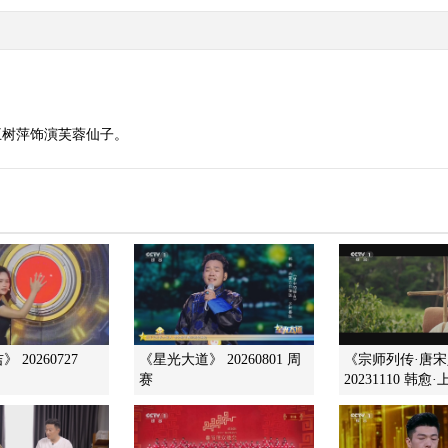
王树萍饰演芙蓉仙子。
 20260727
《星光大道》 20260801 周
《宗师列传·唐
赛
20231110 韩愈·