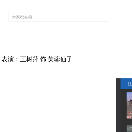
频道大全
栏目大全
片库
4K专区
听
育
电影
国防军事
电视剧
纪录
科教
戏曲
社会与法
少
 表演：王树萍 饰 芙蓉仙子
往