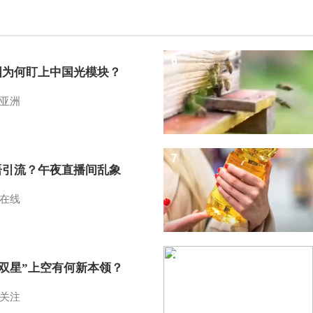
6
国为何盯上中国光模块？
亚洲
7
语引流？午夜直播间乱象
在线
8
I双星”上空有何新本领？
关注