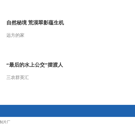
2014-03-11 13:51:23
[名段欣赏]豫剧《花木
自然秘境 荒漠翠影蕴生机
兰》选段 表演：范静 饰
花木兰
远方的家
2014-03-11 13:51:23
[名段欣赏]昆曲《桃花
扇》选段 表演：杨春霞
饰 李香君
“最后的水上公交”摆渡人
2014-03-11 13:48:20
三农群英汇
[名段欣赏]昆曲《牡丹亭-
寻梦》 表演：史红梅 饰
杜丽娘
2014-03-10 08:36:25
[名段欣赏]昆曲《牡丹亭-
制片厂
惊梦》 表演：史红梅 饰
杜丽娘