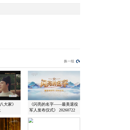
饰 沈梦霞 董云华 饰 吕碧
云
2014-03-14 08:42:15
[名段欣赏]越剧《紫玉
钗》选段 表演：单仰萍
饰 霍小玉 钱惠丽 饰 李益
2014-03-14 08:39:15
[名段欣赏]评剧《刘伶醉
换一组
酒》选段 表演：周连生
饰 刘伶 张超群 饰 杜康
2014-03-14 08:39:15
[名段欣赏]越剧《春香传-
爱歌》 表演：王志萍 饰
春香 郑国凤 饰 李梦龙
宋八大家》
《闪亮的名字——最美退役
上
军人发布仪式》 20260722
2014-03-14 08:36:15
[名段欣赏]锡剧《双珠
凤》选段 表演：周东亮