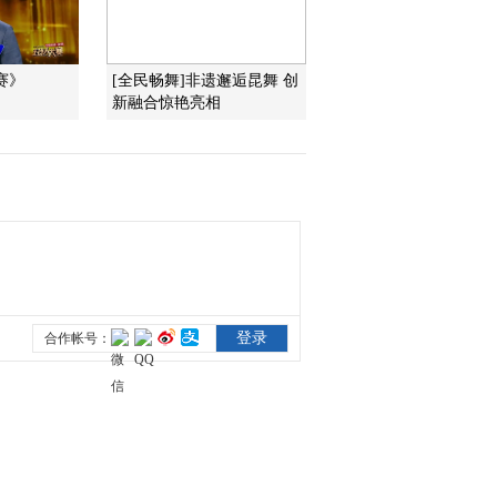
饰 文必正
2014-03-13 13:48:19
赛》
[全民畅舞]非遗邂逅昆舞 创
[名段欣赏]秦腔《挂画》
新融合惊艳亮相
选段 表演：梁少琴 饰 耶
律含嫣
2014-03-13 13:45:20
[名段欣赏]越剧《王老虎
抢亲》选段 表演：张诚
殷 饰 王老虎
2014-03-13 13:45:20
[名段欣赏]评剧《花为
媒》选段 表演：谷文月
饰 张五可
2014-03-13 13:42:18
[名段欣赏]豫剧《抬花
轿》选段 表演：王清芬
饰 周凤莲