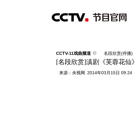
首页
直播
节目单
综合
新闻
财经
综艺
中文国际
体
CCTV-11戏曲频道
名段欣赏(停播)
[名段欣赏]滇剧《芙蓉花仙》
来源：
央视网
2014年03月15日 09:24