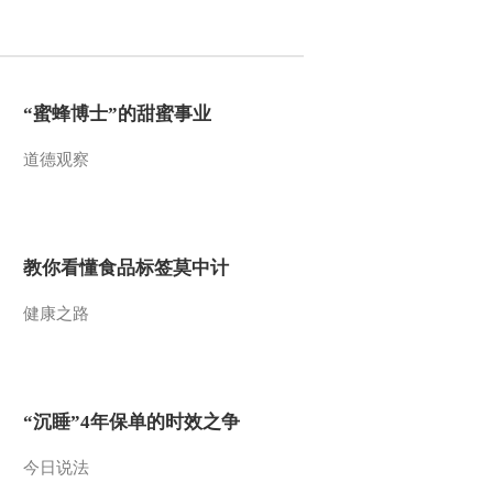
2014-03-12 08:36:12
[名段欣赏]黄梅戏《牛郎
织女》选段 表演：程丞
“蜜蜂博士”的甜蜜事业
饰 织女 曹祝来 饰 牛郎
道德观察
2014-03-12 08:33:12
[名段欣赏]越剧《梁祝-十
八相送》 表演：吴凤花
饰 梁山伯 陈飞 饰 祝英台
教你看懂食品标签莫中计
2014-03-12 08:33:12
健康之路
[名段欣赏]越剧《双珠
凤》选段 表演：黄慧 饰
文必正
2014-03-11 13:51:23
“沉睡”4年保单的时效之争
[名段欣赏]昆曲《西厢记-
佳期》选段 表演：梁谷
今日说法
音 饰 红娘