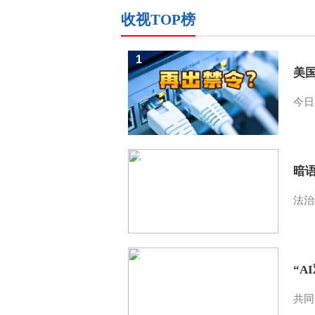
收视TOP榜
1
美
今日
2
暗
法治
3
“A
共同