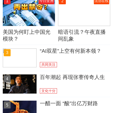
1
2
今日亚洲
法治在线
美国为何盯上中国光
暗语引流？午夜直播
模块？
间乱象
“AI双星”上空有何新本领？
3
共同关注
百年潮起 再现张謇传奇人生
4
文化十分
一醋一面 “酸”出亿万财路
5