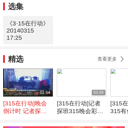
选集
《3·15在行动》
20140315
17:25
精选
查看更多
01:54
02:05
[315在行动]晚会
[315在行动]记者
[315
倒计时 记者探营
探班315晚会彩排
315
315剧组
心形舞台点亮希望