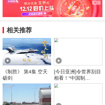
相关推荐
《制胜》 第4集 空天
[今日亚洲]令世界刮目
砺剑
相看！“中国制
造”变“酷”了