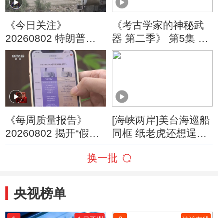
《今日关注》
《考古学家的神秘武
20260802 特朗普叫
器 第二季》 第5集 沉
停“最大规模”打击 伊
没的古战场
朗称摧毁美军F-35战
机
《每周质量报告》
[海峡两岸]美台海巡船
20260802 揭开“假洋
同框 纸老虎还想逞
牌”的真面目
威？
换一批
央视榜单