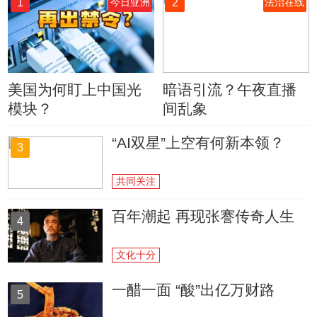
1
2
今日亚洲
法治在线
美国为何盯上中国光
暗语引流？午夜直播
模块？
间乱象
“AI双星”上空有何新本领？
3
共同关注
百年潮起 再现张謇传奇人生
4
文化十分
一醋一面 “酸”出亿万财路
5