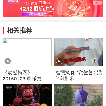
相关推荐
《动感特区》
[智慧树]科学泡泡：活
20160128 欢乐嘉年
字印刷术
华