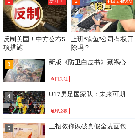
1
2
新闻1+1
中国法治观察
反制美国！中方公布5
上班“摸鱼”公司有权开
项措施
除吗？
新版《防卫白皮书》藏祸心
3
今日关注
U17男足国家队：未来可期
4
足球之夜
三招教你识破真假全麦面包
5