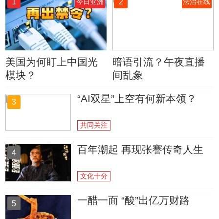
1
2
今日亚洲
法治在线
美国为何盯上中国光
暗语引流？午夜直播
模块？
间乱象
“AI双星”上空有何新本领？
3
共同关注
百年潮起 再现张謇传奇人生
4
文化十分
一醋一面 “酸”出亿万财路
5