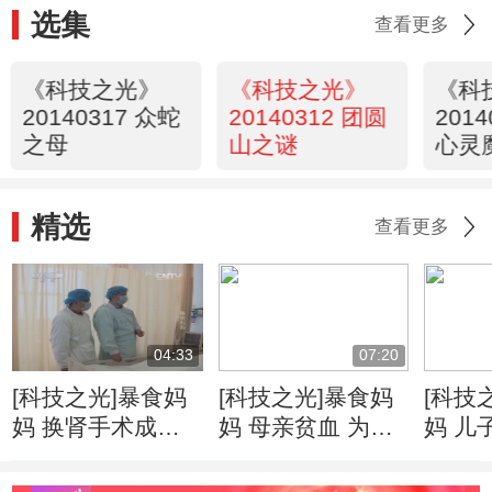
选集
查看更多
《科技之光》
《科技之光》
《科
20140317 众蛇
20140312 团圆
201
之母
山之谜
心灵
精选
查看更多
04:33
07:20
[科技之光]暴食妈
[科技之光]暴食妈
[科技
妈 换肾手术成功
妈 母亲贫血 为救
妈 儿
母子平安出院
儿子暴饮暴食改善
得了尿
贫血
亲争