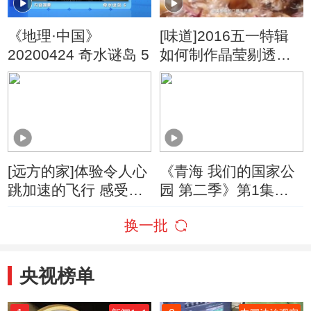
《地理·中国》
[味道]2016五一特辑
20200424 奇水谜岛 5
如何制作晶莹剔透的
玻璃墨鱼
[远方的家]体验令人心
《青海 我们的国家公
跳加速的飞行 感受高
园 第二季》第1集：
空的浪漫与辽阔
滑翔伞爱好者踏上
换一批
了“迁飞”的旅程
央视榜单