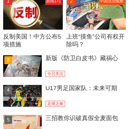
1
2
新闻1+1
中国法治观察
反制美国！中方公布5
上班“摸鱼”公司有权开
项措施
除吗？
新版《防卫白皮书》藏祸心
3
今日关注
U17男足国家队：未来可期
4
足球之夜
三招教你识破真假全麦面包
5