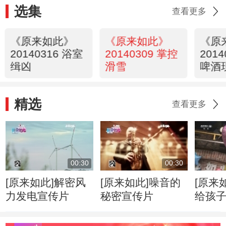
选集
查看更多
《原来如此》
《原来如此》
《原
20140316 浴室
20140309 掌控
201
缉凶
滑雪
啤酒
精选
查看更多
00:30
00:30
[原来如此]解密风
[原来如此]噪音的
[原来
力发电宣传片
秘密宣传片
给孩
气球