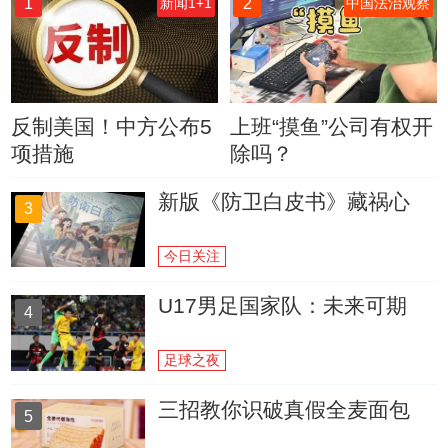
1
2
新闻1+1
中国法治观察
反制美国！中方公布5
上班“摸鱼”公司有权开
项措施
除吗？
新版《防卫白皮书》藏祸心
3
今日关注
U17男足国家队：未来可期
4
足球之夜
三招教你识破真假全麦面包
5