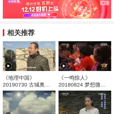
相关推荐
《地理中国》
《一鸣惊人》
20190730 古城奥秘·
20180824 梦想微剧
临海谜城
场 第三季（15）