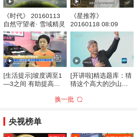
《时代》 20160113
《星推荐》
自然守望者· 雪域精灵
20160118 08:09
[生活提示]坡度调至1
[开讲啦]精选题库：猜
—3之间 有助提高关
猜这个高大的沙山坡
节稳定性
度大概是多少？
换一批
央视榜单