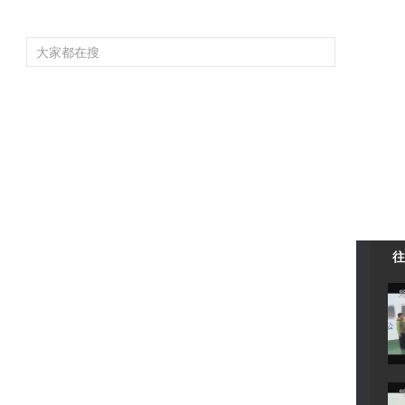
频道大全
栏目大全
片库
4K专区
听
育
电影
国防军事
电视剧
纪录
科教
戏曲
社会与法
少
往