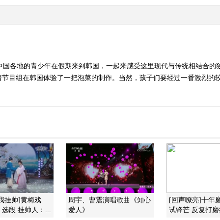
自中国各地的青少年在假期来到韩国，一起来感受这里现代与传统相结合的
着节目组在韩国体验了一把泡菜的制作。当然，孩子们要经过一番激烈的较
我挂帅]黄梅戏
周宇、曹震演唱歌曲《知心
[回声嘹亮]十年
选段 挂帅人：...
爱人》
试锋芒 反复打磨终