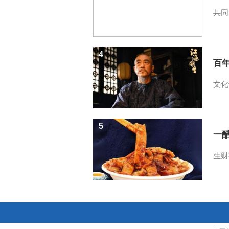
共同
4
百
文化
5
一醋
生财