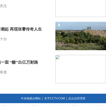
关注
9
年潮起 再现张謇传奇人生
十分
10
一面 “酸”出亿万财路
有道
中央电视台网站
|
关于CCTV.COM
|
总台总经理室