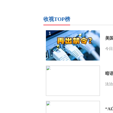
收视TOP榜
1
美
今日
2
暗
法治
3
“A