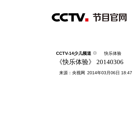
首页
直播
节目单
综合
新闻
财经
综艺
中文国际
体
CCTV-14少儿频道
快乐体验
《快乐体验》 20140306
来源：
央视网
2014年03月06日 18:47