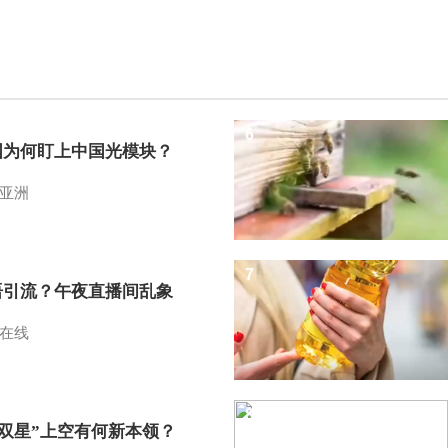
6
国为何盯上中国光模块？
亚洲
7
语引流？午夜直播间乱象
在线
8
I双星”上空有何新本领？