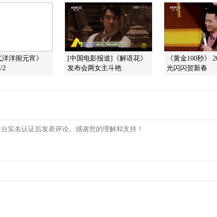
喜气洋洋闹元宵》
[中国电影报道]《解语花》
《黄金100秒》 20
/2
发布会两女主斗艳
光闪闪贺新春