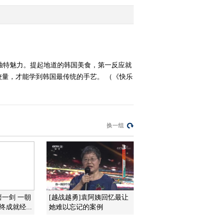
2014-01-30 07:43:06
《快乐体验》 20140116
美食王之虫子宴
独特魅力。提起地道的韩国美食，第一反应就
量，才能学到韩国最传统的手艺。 （《快乐
2014-01-16 08:48:08
《快乐体验》 20140109
少年寻宝队
换一组
2014-01-09 18:14:14
《快乐体验》 20140102
安全童行
2014-01-02 18:24:13
磨一剑 一朝
[越战越勇]袁阿姨回忆最让
《快乐体验》 20131212
成就经...
她难以忘记的案例
小舞王