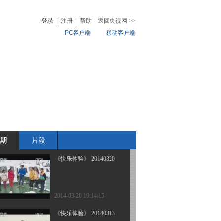
海陆空争霸赛
登录
|
注册
|
帮助
返回央视网
>>
PC客户端
移动客户端
2014-04-10 18:14:15
《快乐体验》 20140403
音
热榜
特种任务王（下）
微视频
儿
音乐
体育赛事
农业农村
2014-04-03 18:33:13
《快乐体验》 20140327
特种任务王（上）
期
片段
2014-03-27 18:25:14
《快乐体验》 20140320
2014-03-20 19:14:15
《快乐体验》 20140313