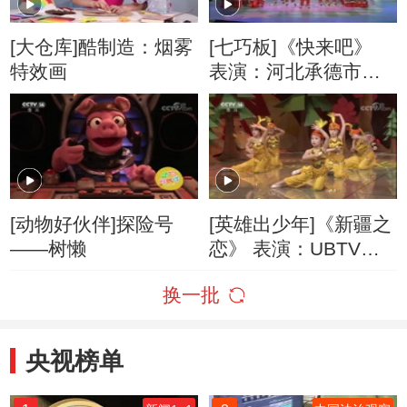
[大仓库]酷制造：烟雾
[七巧板]《快来吧》
特效画
表演：河北承德市围
场政府幼儿园
[动物好伙伴]探险号
[英雄出少年]《新疆之
——树懒
恋》 表演：UBTV小
主播河北廊坊大城分
换一批
中心
央视榜单