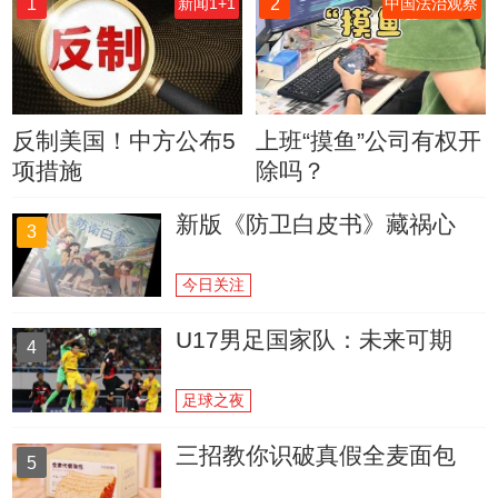
1
2
新闻1+1
中国法治观察
反制美国！中方公布5
上班“摸鱼”公司有权开
项措施
除吗？
新版《防卫白皮书》藏祸心
3
今日关注
U17男足国家队：未来可期
4
足球之夜
三招教你识破真假全麦面包
5