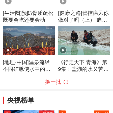
[生活圈]预防骨质疏松
[健康之路]管控痛风你
既要会吃还要会动
做对了吗（上） 痛风
患者应该少喝哪种饮
料？
[地理·中国]温泉流经
《行走天下 青海》第
不同矿脉使水中的矿
9集：盐湖的水又苦又
物质各不相同
涩又辣
换一批
央视榜单