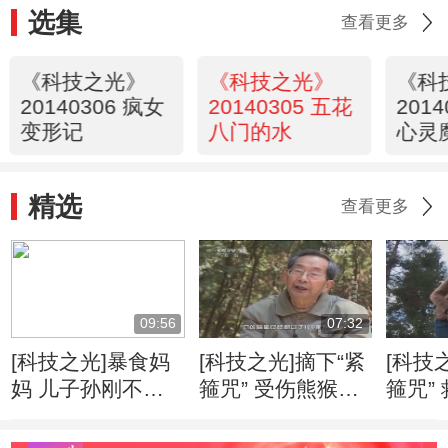
选集
查看更多
《科技之光》
《科技之光》
《科
20140306 疯女
20140305 五花
201
变形记
八门的水
心灵
精选
查看更多
09:56
07:32
[科技之光]暴食妈
[科技之光]摘下“紧
[科技
妈 儿子孙刚不幸
箍咒” 受伤熊猴被
箍咒”
得了尿毒症 父母
成功解救
现被
亲争着为儿子捐肾