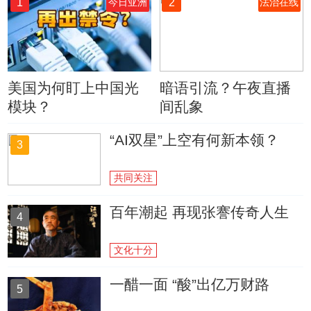
1
2
今日亚洲
法治在线
美国为何盯上中国光
暗语引流？午夜直播
模块？
间乱象
“AI双星”上空有何新本领？
3
共同关注
百年潮起 再现张謇传奇人生
4
文化十分
一醋一面 “酸”出亿万财路
5