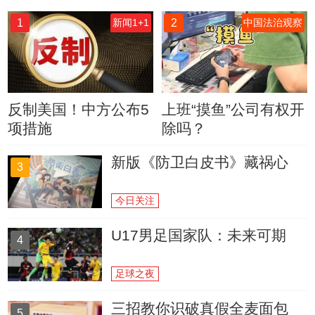
1
2
新闻1+1
中国法治观察
反制美国！中方公布5
上班“摸鱼”公司有权开
项措施
除吗？
新版《防卫白皮书》藏祸心
3
今日关注
U17男足国家队：未来可期
4
足球之夜
三招教你识破真假全麦面包
5