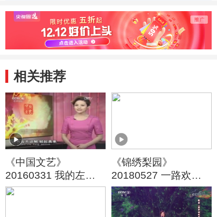
美儿
相关推荐
《中国文艺》
《锦绣梨园》
20160331 我的左邻
20180527 一路欢笑
右舍
优秀曲艺作品展播