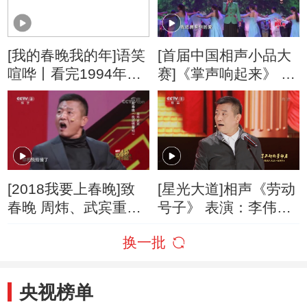
[我的春晚我的年]语笑
[首届中国相声小品大
喧哗丨看完1994年春
赛]《掌声响起来》 表
晚 你能和家人彻夜畅
演：蔡明 本届大赛参
聊
赛选手代表
[2018我要上春晚]致
[星光大道]相声《劳动
春晚 周炜、武宾重新
号子》 表演：李伟建
演绎相声小段《我还
武宾
换一批
惯着他》
央视榜单