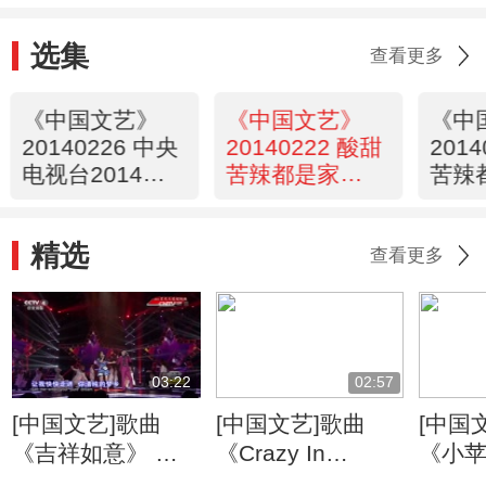
选集
查看更多
《中国文艺》
《中国文艺》
《中
20140226 中央
20140222 酸甜
201
电视台2014春
苦辣都是家
苦辣
节联欢晚会精彩
（七）
（六
回顾
精选
查看更多
03:22
02:57
[中国文艺]歌曲
[中国文艺]歌曲
[中国
《吉祥如意》 演
《Crazy In
《小苹
唱：凤凰传奇
Love》 演唱：金
唱：