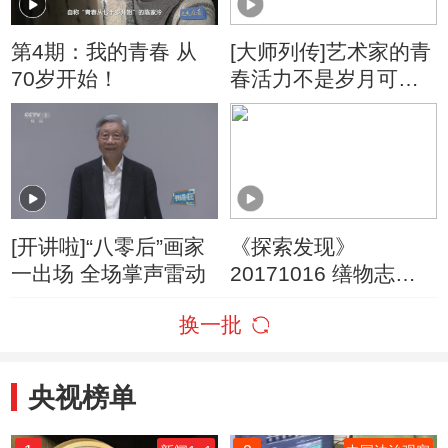
第4期：我的青春 从
[大师列传]艺术家的青
70岁开始！
春活力不是岁月可以
局限的 陈家泠直言我
的青春从七十岁开始
[开讲啦]“八零后”画家
《探索发现》
一出场 全场掌声雷动
20171016 缮物志
——修复的故事
换一批
（上）
央视榜单