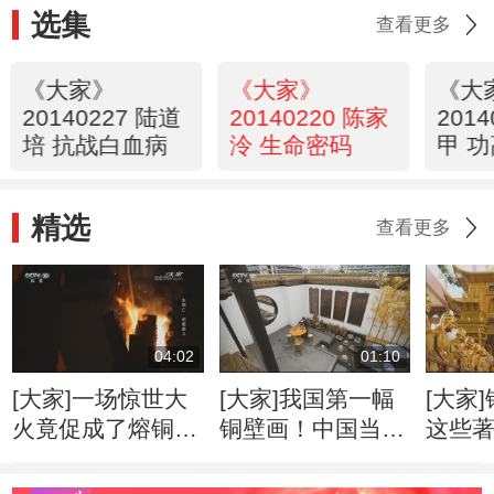
选集
查看更多
《大家》
《大家》
《大
20140227 陆道
20140220 陈家
201
培 抗战白血病
泠 生命密码
甲 
精选
查看更多
04:02
01:10
[大家]一场惊世大
[大家]我国第一幅
[大家
火竟促成了熔铜艺
铜壁画！中国当代
这些
术的意外诞生
铜建筑大师独创熔
自他
铜艺术