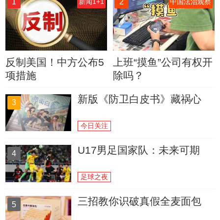
1
2
新闻1+1
中国法治观察
反制美国！中方公布5
上班“摸鱼”公司有权开
项措施
除吗？
新版《防卫白皮书》藏祸心
3
今日关注
U17男足国家队：未来可期
4
足球之夜
三招教你识破真假全麦面包
5