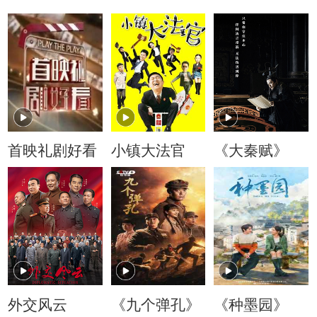
首映礼剧好看
小镇大法官
《大秦赋》
外交风云
《九个弹孔》
《种墨园》