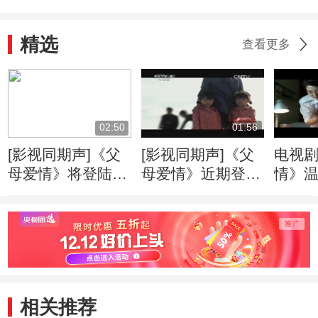
精选
查看更多
02:50
01:56
[影视同期声]《父
[影视同期声]《父
电视
母爱情》将登陆我
母爱情》近期登陆
情》
台一套 郭涛 梅婷
我台一套 张延戏
预告
演绎麻辣夫妻情
里拥有一对双胞胎
女儿
相关推荐