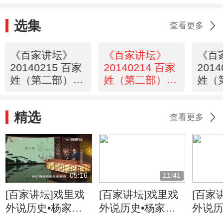
选集
查看更多
《百家讲坛》
《百家讲坛》
《百
20140215 百家
20140214 百家
201
姓（第二部）23
姓（第二部）22
姓（
郭 梅
江 童 颜
路 娄
精选
查看更多
05:16
11:41
[百家讲坛]戏里戏
[百家讲坛]戏里戏
[百家
外说历史•杨家将
外说历史•杨家将
外说历
六郎的儿子都有谁
六郎与寇准的交情
名将