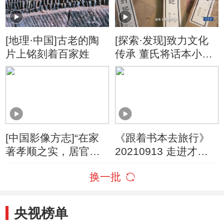
[地理·中国]古老的陶
[探索·发现]致力文化
片上铭刻着百家姓
传承 董氏将话本小说
整理成罕见的民间文
学总集
[中国影像方志]“在家
《跟着书本去旅行》
著孝顺之实，居官著
20210913 走进才子
忠良之绩”董氏家训培
之乡——古村悠悠越
换一批
养出175位进士
千年（上）
央视榜单