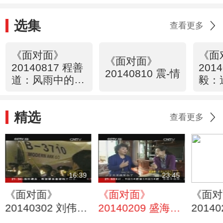
选集
查看更多
《面对面》
《面
《面对面》
20140817 程善
201
20140810 震-情
道：风雨中的搀
毅：
扶/十五岁的妈
妈
精选
查看更多
16:39
23:45
《面对面》
《面对面》
《面对
20140302 刘伟
20140209 盛海
2014
宁：遇险的航班
琳：失独后的重生
后的家