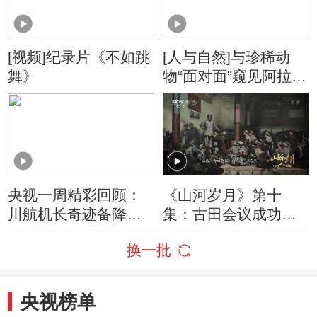
[视频]纪录片《不如跳
[人与自然]与珍稀动
舞》
物“面对面”窥见阿拉伯
豹隐秘的私生活
央视一周精彩回顾：
《山河岁月》第十
川航机长奇迹备降独
集：古田会议成功召
家专访 胡歌12年轮回
开 人民军队浴火重生
换一批
再忆车祸诉心声
央视榜单