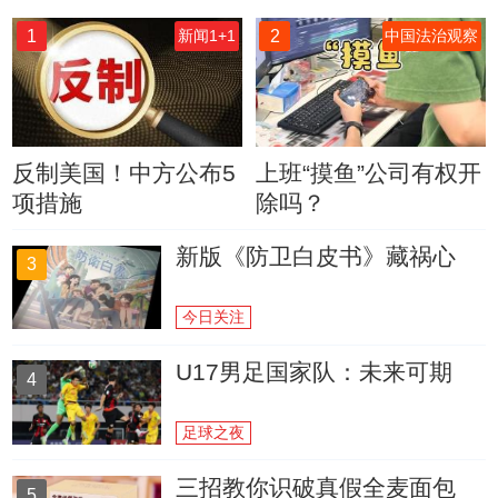
1
2
新闻1+1
中国法治观察
反制美国！中方公布5
上班“摸鱼”公司有权开
项措施
除吗？
新版《防卫白皮书》藏祸心
3
今日关注
U17男足国家队：未来可期
4
足球之夜
三招教你识破真假全麦面包
5