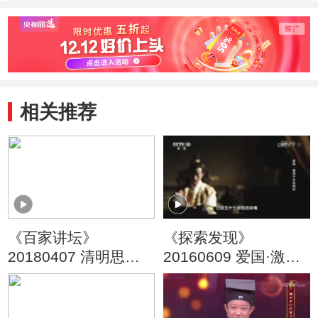
相关推荐
《百家讲坛》
《探索发现》
20180407 清明思故
20160609 爱国·激荡
人 3 悼亡情深
千年的情怀