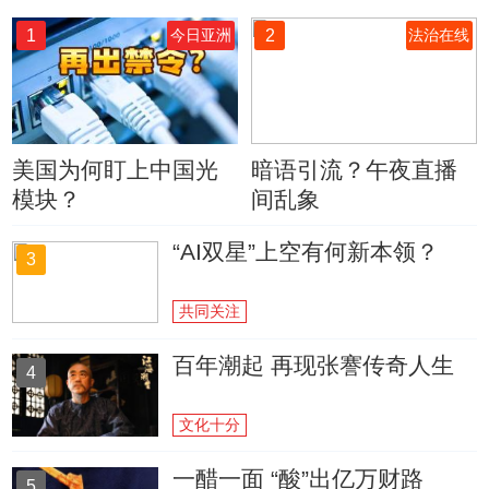
1
2
今日亚洲
法治在线
美国为何盯上中国光
暗语引流？午夜直播
模块？
间乱象
“AI双星”上空有何新本领？
3
共同关注
百年潮起 再现张謇传奇人生
4
文化十分
一醋一面 “酸”出亿万财路
5