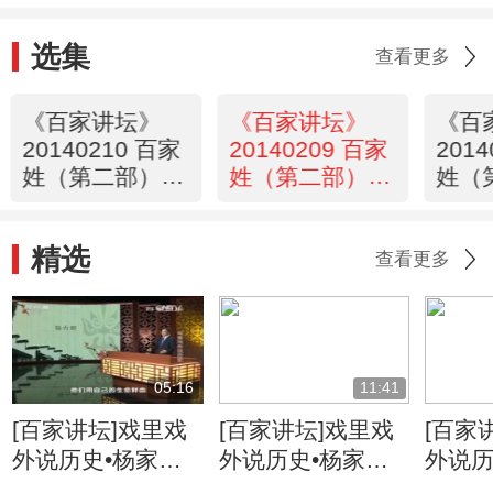
选集
查看更多
《百家讲坛》
《百家讲坛》
《百
20140210 百家
20140209 百家
201
姓（第二部）18
姓（第二部）17
姓（
蓝 闵
杜 阮
董 梁
精选
查看更多
05:16
11:41
[百家讲坛]戏里戏
[百家讲坛]戏里戏
[百家
外说历史•杨家将
外说历史•杨家将
外说历
六郎的儿子都有谁
六郎与寇准的交情
名将