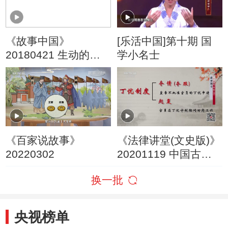
《故事中国》
[乐活中国]第十期 国
20180421 生动的历
学小名士
史课 北宋儒将种世衡
《百家说故事》
《法律讲堂(文史版)》
20220302
20201119 中国古代
官制（四） 忠孝难全
换一批
央视榜单