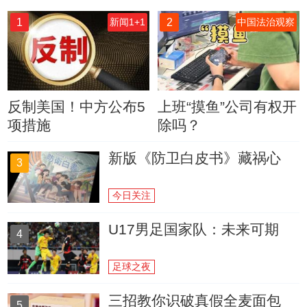
1
2
新闻1+1
中国法治观察
反制美国！中方公布5
上班“摸鱼”公司有权开
项措施
除吗？
新版《防卫白皮书》藏祸心
3
今日关注
U17男足国家队：未来可期
4
足球之夜
三招教你识破真假全麦面包
5