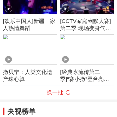
[欢乐中国人]新疆一家
[CCTV家庭幽默大赛]
人热情舞蹈
第二季 现场变身气球
童话世界 一家三口上
演“驯龙记”
撒贝宁：人类文化遗
[经典咏流传第二
产珠心算
季]“赛小撒”登台亮相
和主持人趣味互动
换一批
央视榜单