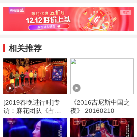
20140125
20140118
相关推荐
[2019春晚进行时]专
《2016吉尼斯中国之
访：麻花团队《占位
夜》 20160210
子》沈腾 马丽 艾伦
常远 魏翔