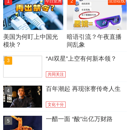
1
2
今日亚洲
法治在线
美国为何盯上中国光
暗语引流？午夜直播
模块？
间乱象
“AI双星”上空有何新本领？
3
共同关注
百年潮起 再现张謇传奇人生
4
文化十分
一醋一面 “酸”出亿万财路
5