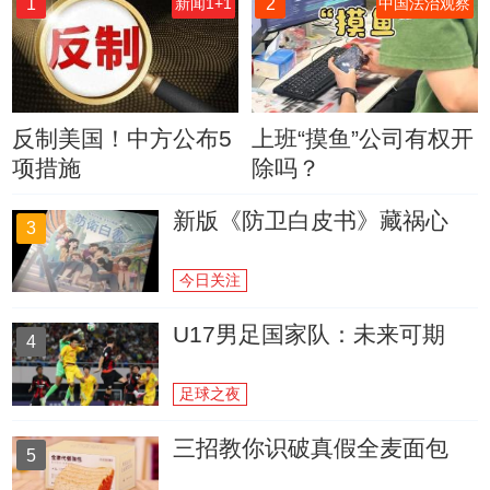
1
2
新闻1+1
中国法治观察
反制美国！中方公布5
上班“摸鱼”公司有权开
项措施
除吗？
新版《防卫白皮书》藏祸心
3
今日关注
U17男足国家队：未来可期
4
足球之夜
三招教你识破真假全麦面包
5