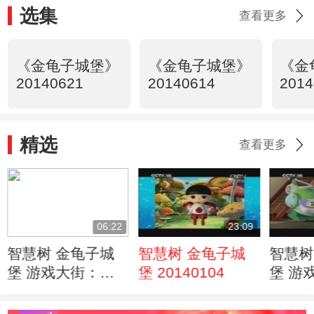
选集
查看更多
《金龟子城堡》
《金龟子城堡》
《金
20140621
20140614
2014
精选
查看更多
06:22
23:09
智慧树 金龟子城
智慧树 金龟子城
智慧树
堡 游戏大街：球
堡 20140104
堡 游
滚到车道上了
自行车
20140111
20140