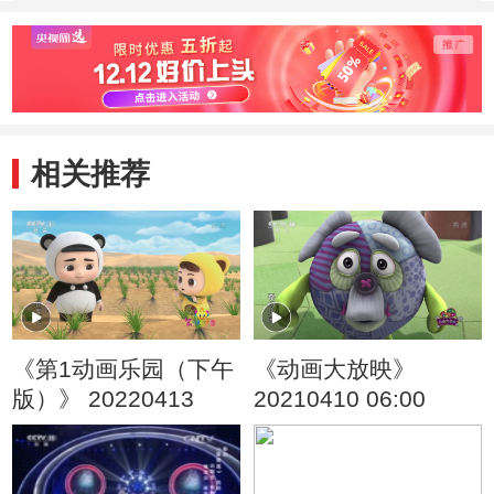
季） 梨子争夺战
季） 有条理的一
季） 
家子
行家
相关推荐
《第1动画乐园（下午
《动画大放映》
版）》 20220413
20210410 06:00