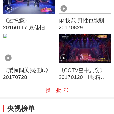
《过把瘾》
[科技苑]野性也能驯
20160117 最佳拍档
20170829
（11）
《梨园闯关我挂帅》
《CCTV空中剧院》
20170728
20170120 《封箱戏
戏迷家庭》（十一）
换一批
1/2
央视榜单