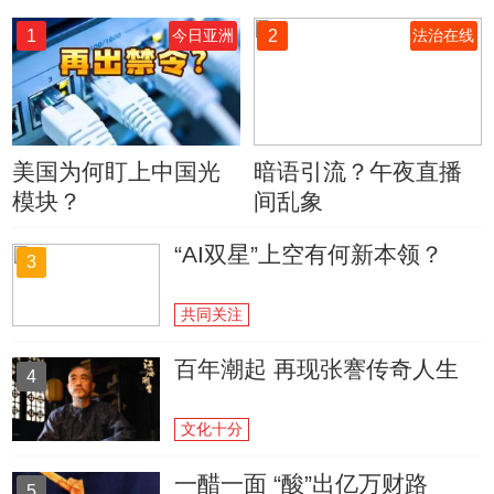
1
2
今日亚洲
法治在线
美国为何盯上中国光
暗语引流？午夜直播
模块？
间乱象
“AI双星”上空有何新本领？
3
共同关注
百年潮起 再现张謇传奇人生
4
文化十分
一醋一面 “酸”出亿万财路
5