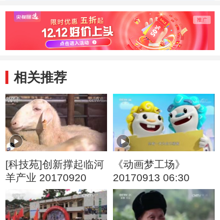
季） 梨子争夺战
季） 有条理的一
季） 
家子
行家
相关推荐
[科技苑]创新撑起临河
《动画梦工场》
羊产业 20170920
20170913 06:30