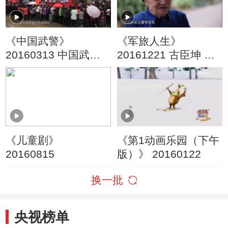
《中国武警》
《军旅人生》
20160313 中国武警
20161221 古臣坤 何
基层纪事 普梯村人的
光英：穿越长河的爱
心愿
恋
《儿童剧》
《第1动画乐园（下午
20160815
版）》 20160122
换一批
央视榜单