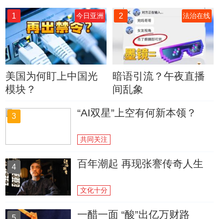
1
2
今日亚洲
法治在线
美国为何盯上中国光
暗语引流？午夜直播
模块？
间乱象
“AI双星”上空有何新本领？
3
共同关注
百年潮起 再现张謇传奇人生
4
文化十分
一醋一面 “酸”出亿万财路
5