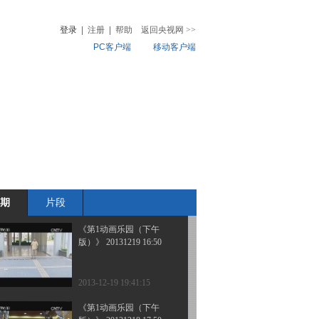
版）》 20131220 17:35
登录
|
注册
|
帮助
返回央视网
>>
PC客户端
移动客户端
2013-12-21 04:53:04
《第一动画乐园（下午
音
热榜
版）》 20131220 16:50
微视频
儿
音乐
体育赛事
农业农村
2013-12-21 04:31:19
《第1动画乐园（下午
版）》 20131219 17:50
期
片段
2013-12-19 19:43:14
《第1动画乐园（下午
版）》 20131219 16:50
2013-12-19 19:41:15
《第1动画乐园（下午