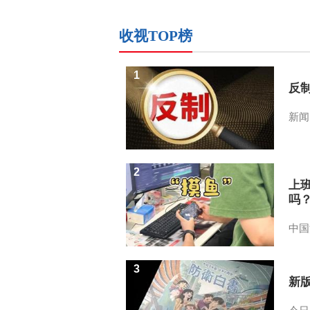
收视TOP榜
1
反
新闻
2
上
吗
中国
3
新