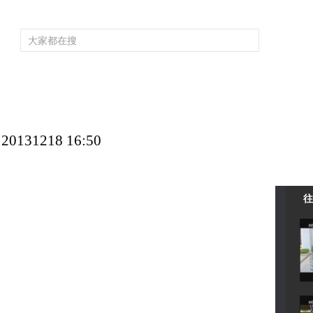
频道大全
栏目大全
片库
4K专区
听
育
电影
国防军事
电视剧
纪录
科教
戏曲
社会与法
少
1218 16:50
往