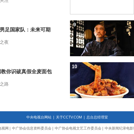
关注
9
7男足国家队：未来可期
之夜
10
招教你识破真假全麦面包
之路
中央电视台网站
|
关于CCTV.COM
|
总台总经理室
电视网
|
中广协会信息资料委员会
|
中广协会电视文艺工作委员会
|
中央新闻纪录电影