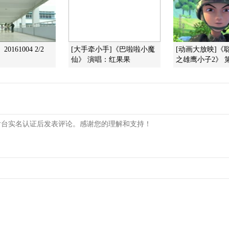
0161004 2/2
[大手牵小手]《巴啦啦小魔
[动画大放映]《
仙》 演唱：红果果
之雄鹰小子2》 第2