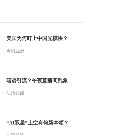
2013-12-11 18:53:14
《第1动画乐园（下午
版）》 20131210
美国为何盯上中国光模块？
2013-12-10 19:22:14
今日亚洲
《第1动画乐园（下午
版）》 20131209 17：51
2013-12-09 19:28:15
暗语引流？午夜直播间乱象
《第1动画乐园（下午
法治在线
版）》 20131205 16：42
2013-12-09 18:31:14
《第1动画乐园（下午
“AI双星”上空有何新本领？
版）》 20131208