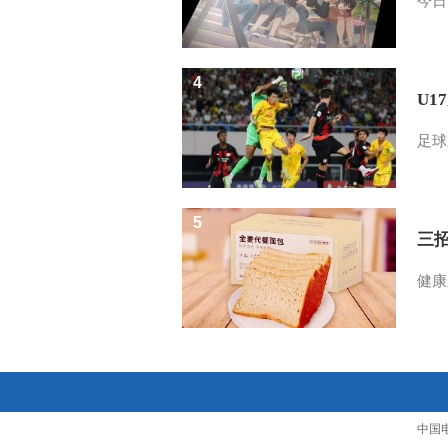
今日
4
U1
足球
5
三
健康
中国