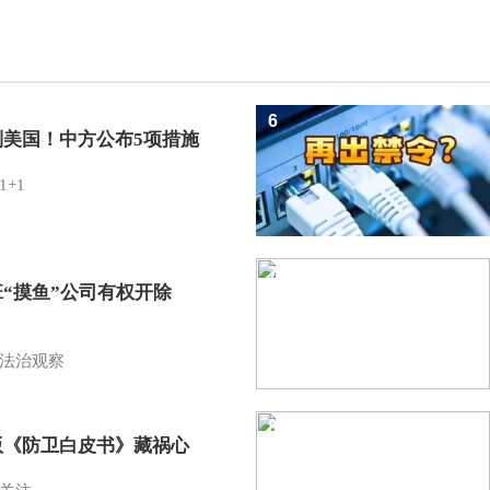
6
制美国！中方公布5项措施
1+1
7
班“摸鱼”公司有权开除
？
法治观察
8
版《防卫白皮书》藏祸心