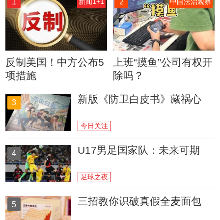
1
2
新闻1+1
中国法治观察
反制美国！中方公布5
上班“摸鱼”公司有权开
项措施
除吗？
新版《防卫白皮书》藏祸心
3
今日关注
U17男足国家队：未来可期
4
足球之夜
三招教你识破真假全麦面包
5