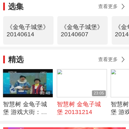
选集
查看更多
《金龟子城堡》
《金龟子城堡》
《金
20140614
20140607
2014
精选
查看更多
03:48
23:05
智慧树 金龟子城
智慧树 金龟子城
智慧树
堡 游戏大街：骑
堡 20131214
堡 游
车时一定戴好护具
雪天 
20140104
20131