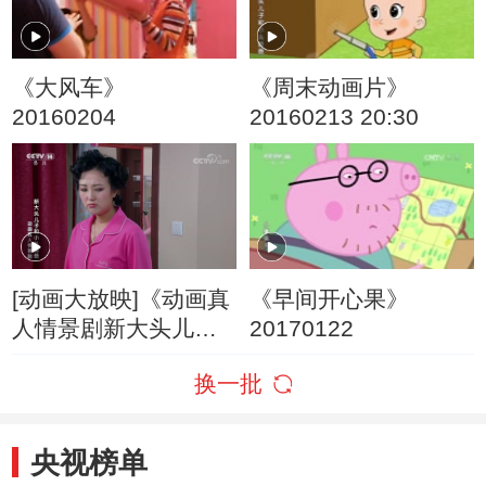
《大风车》
《周末动画片》
20160204
20160213 20:30
[动画大放映]《动画真
《早间开心果》
人情景剧新大头儿子
20170122
和小头爸爸》 第31集
换一批
长高计划
央视榜单