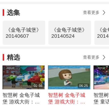
选集
查看更多
《金龟子城堡》
《金龟子城堡》
《金
20140607
20140524
2014
精选
查看更多
02:56
06:25
智慧树 金龟子城
智慧树 金龟子城
智慧树
堡 游戏大街：出
堡 游戏大街：遇
堡 童
了事故要先通知父
到交通事故不要慌
探险 2