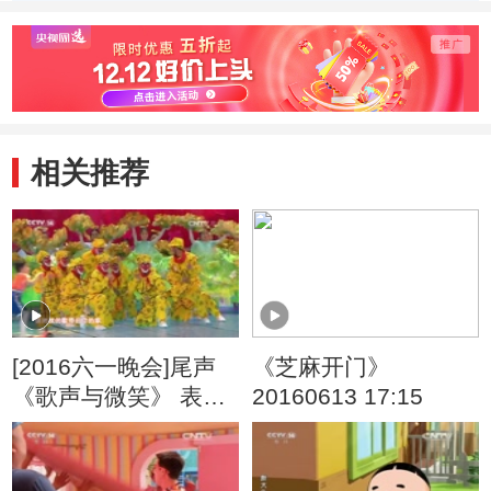
母然后和驾驶员去
乱 20131207
医院 20131207
相关推荐
[2016六一晚会]尾声
《芝麻开门》
《歌声与微笑》 表
20160613 17:15
演：银河少儿电视艺
术团等