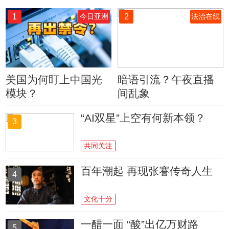
1
2
今日亚洲
法治在线
美国为何盯上中国光
暗语引流？午夜直播
模块？
间乱象
“AI双星”上空有何新本领？
3
共同关注
百年潮起 再现张謇传奇人生
4
文化十分
一醋一面 “酸”出亿万财路
5