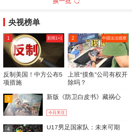
换一批
央视榜单
1
2
新闻1+1
中国法治观察
反制美国！中方公布5
上班“摸鱼”公司有权开
项措施
除吗？
新版《防卫白皮书》藏祸心
3
今日关注
U17男足国家队：未来可期
4