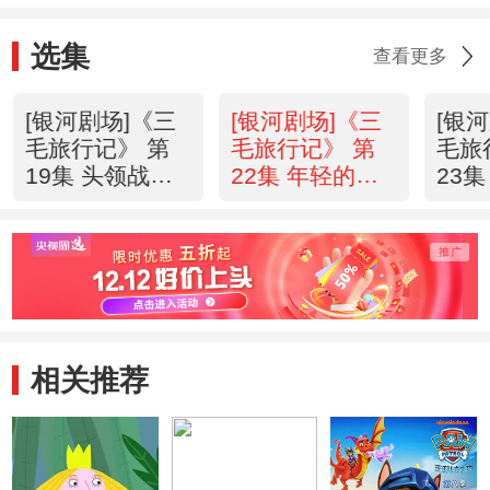
选集
查看更多
[银河剧场]《三
[银河剧场]《三
[银
毛旅行记》 第
毛旅行记》 第
毛旅
19集 头领战
22集 年轻的兽
23
20131119
王 20131121
2013
相关推荐