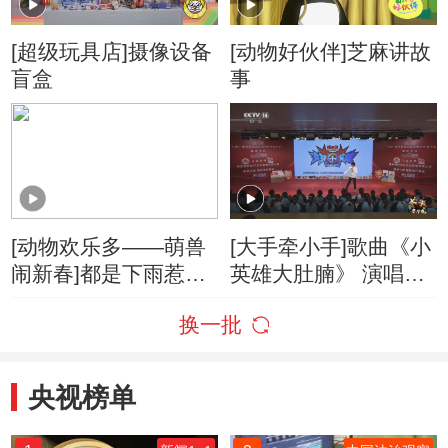
[超级玩具店]摄像设备
[动物好伙伴]芝麻讲故
盲盒
事
[动物欢乐多——萌兽
[大手牵小手]歌曲《小
闹新春]都是下雨惹的
英雄大肚腩》 演唱：
祸
芝麻
换一批
央视榜单