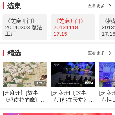
选集
查看更多
《芝麻开门》
《芝麻开门》
《挑
20140303 魔法
20131118
2013
工厂
17:15
17:1
精选
查看更多
07:52
09:24
[芝麻开门]故事
[芝麻开门]故事
[芝麻
《玛依拉的鹰》
《月熊在天堂》
《小狐
主讲人：王林
主讲人：保冬妮
人：