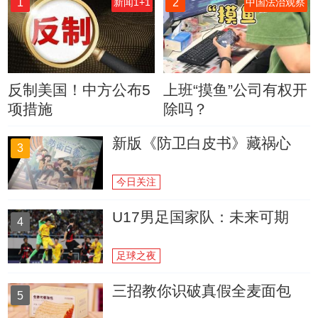
1
2
新闻1+1
中国法治观察
反制美国！中方公布5
上班“摸鱼”公司有权开
项措施
除吗？
新版《防卫白皮书》藏祸心
3
今日关注
U17男足国家队：未来可期
4
足球之夜
三招教你识破真假全麦面包
5