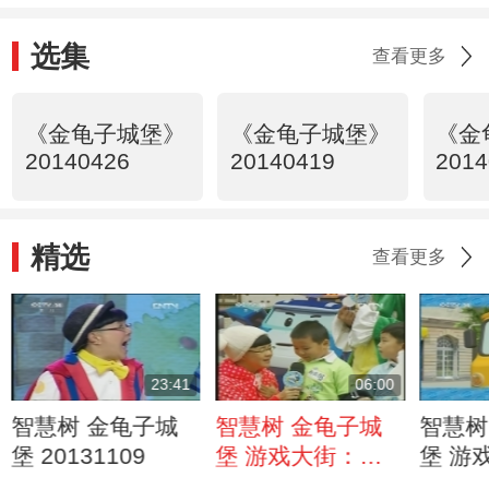
选集
查看更多
《金龟子城堡》
《金龟子城堡》
《金
20140426
20140419
2014
精选
查看更多
23:41
06:00
智慧树 金龟子城
智慧树 金龟子城
智慧树
堡 20131109
堡 游戏大街：小
堡 游
朋友下车时要注意
车安全 