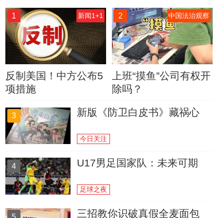
1
2
新闻1+1
中国法治观察
反制美国！中方公布5
上班“摸鱼”公司有权开
项措施
除吗？
新版《防卫白皮书》藏祸心
3
今日关注
U17男足国家队：未来可期
4
足球之夜
三招教你识破真假全麦面包
5