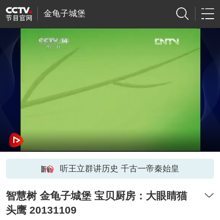
金龟子城堡
听王立群讲历史 千古一帝秦始皇
智慧树 金龟子城堡 宝贝厨房：大眼睛猫
头鹰 20131109