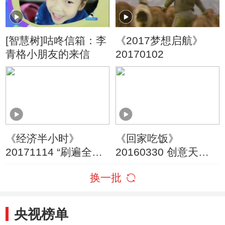
[智慧树]咕咚信箱：李
《2017梦想启航》
青格小朋友的来信
20170102
《经济半小时》
《回家吃饭》
20171114 “刷遍全
20160330 创意天妇
球”背后的神秘力量
罗炸虾撞上豆鼓菠菜
换一批
日式烧汁爱上培根卷
央视榜单