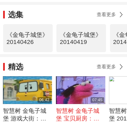
选集
查看更多
《金龟子城堡》
《金龟子城堡》
《金
20140426
20140419
2014
精选
查看更多
06:42
07:45
智慧树 金龟子城
智慧树 金龟子城
智慧树
堡 游戏大街：校
堡 宝贝厨房：大
堡 201
车安全 20131109
眼睛猫头鹰