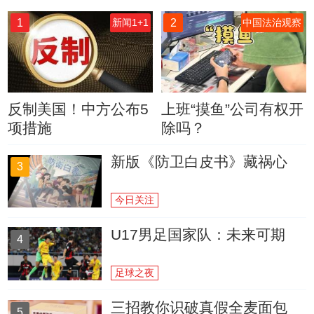
1
2
新闻1+1
中国法治观察
反制美国！中方公布5
上班“摸鱼”公司有权开
项措施
除吗？
新版《防卫白皮书》藏祸心
3
今日关注
U17男足国家队：未来可期
4
足球之夜
三招教你识破真假全麦面包
5