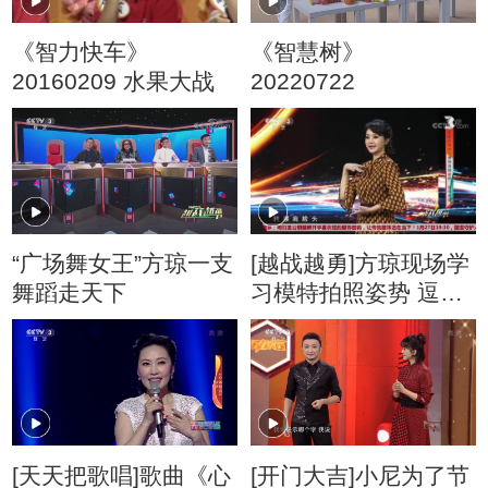
《智力快车》
《智慧树》
20160209 水果大战
20220722
“广场舞女王”方琼一支
[越战越勇]方琼现场学
舞蹈走天下
习模特拍照姿势 逗笑
全场
[天天把歌唱]歌曲《心
[开门大吉]小尼为了节