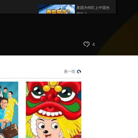
(m)
美国为何盯上中国光
模块？
今日亚洲
暗语引流？午夜直播
间乱象
4
法治在线
“AI双星”上空有何新本
领？
共同关注
换一组
百年潮起 再现张謇传
奇人生
文化十分
一醋一面 “酸”出亿万
财路
生财有道
“蜜蜂博士”的甜蜜事业