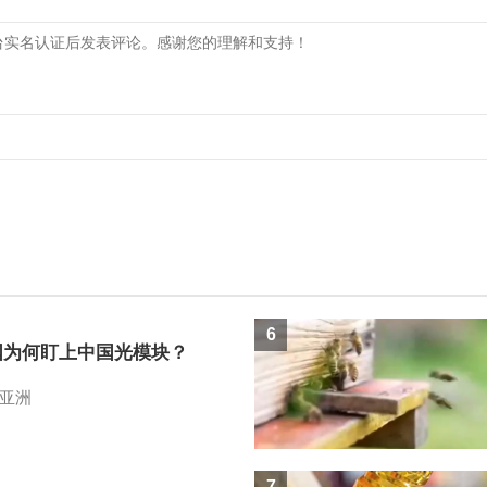
6
国为何盯上中国光模块？
亚洲
7