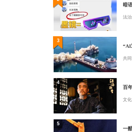
暗
法治
3
“A
共同
4
百
文化
5
一醋