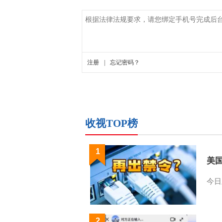
收视TOP榜
1
美
今日
2