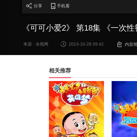
0%
分享
手机看
《可可小爱2》 第18集 《一次
来源 : 央视网
2013-10-28 09:42
内容
相关推荐