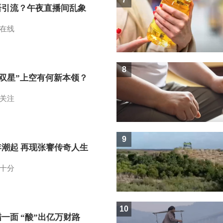
语引流？午夜直播间乱象
在线
8
I双星”上空有何新本领？
关注
9
年潮起 再现张謇传奇人生
十分
10
一面 “酸”出亿万财路