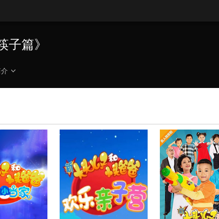
速
度
性筷子篇》
简介