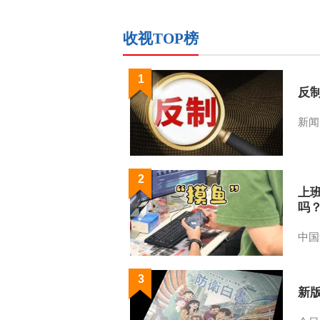
收视TOP榜
1
反
新闻
2
上
吗
中国
3
新