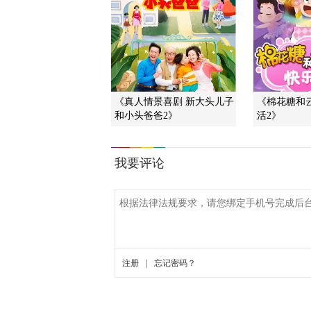
《真人情景喜剧 新大头儿子
《棉花糖和
和小头爸爸2》
活2》