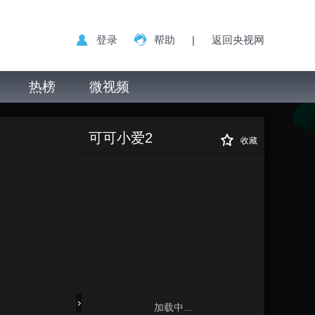
登录
帮助
|
返回央视网
热榜
微视频
可可小爱2
收藏
加载中...