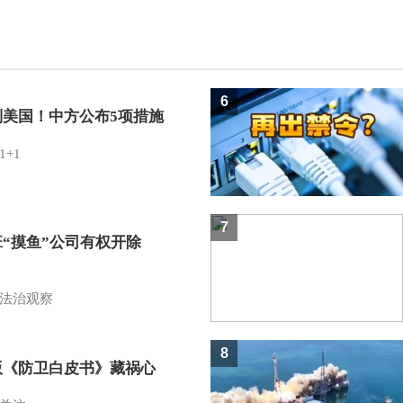
6
制美国！中方公布5项措施
1+1
7
班“摸鱼”公司有权开除
？
法治观察
8
版《防卫白皮书》藏祸心