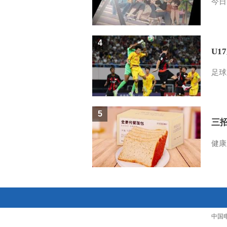
今日
4
U1
足球
5
三
健康
中国