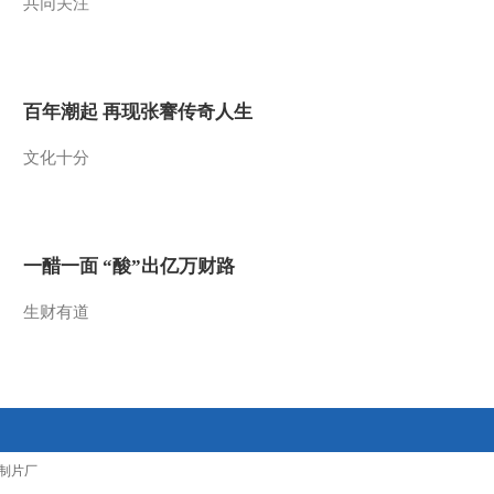
共同关注
百年潮起 再现张謇传奇人生
文化十分
一醋一面 “酸”出亿万财路
生财有道
制片厂