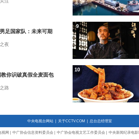
关注
9
7男足国家队：未来可期
之夜
10
招教你识破真假全麦面包
之路
中央电视台网站
|
关于CCTV.COM
|
总台总经理室
电视网
|
中广协会信息资料委员会
|
中广协会电视文艺工作委员会
|
中央新闻纪录电影