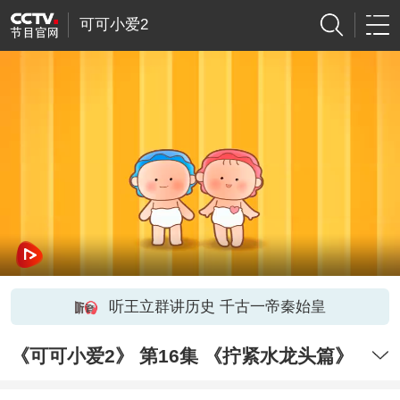
可可小爱2
听王立群讲历史 千古一帝秦始皇
《可可小爱2》 第16集 《拧紧水龙头篇》