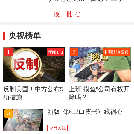
梦
换一批
央视榜单
1
2
新闻1+1
中国法治观察
反制美国！中方公布5
上班“摸鱼”公司有权开
项措施
除吗？
新版《防卫白皮书》藏祸心
3
今日关注