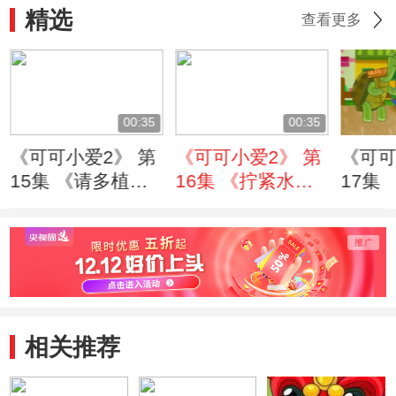
精选
查看更多
00:35
00:35
《可可小爱2》 第
《可可小爱2》 第
《可可
15集 《请多植树
16集 《拧紧水龙
17集
篇》
头篇》
篇》
相关推荐