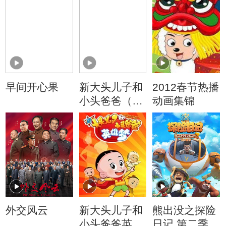
早间开心果
新大头儿子和
2012春节热播
小头爸爸（动
动画集锦
画真人情景
剧）
外交风云
新大头儿子和
熊出没之探险
小头爸爸英雄
日记 第二季