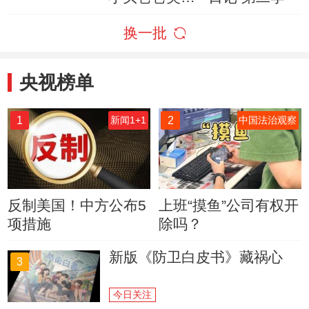
梦
换一批
央视榜单
1
2
新闻1+1
中国法治观察
反制美国！中方公布5
上班“摸鱼”公司有权开
项措施
除吗？
新版《防卫白皮书》藏祸心
3
今日关注