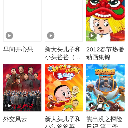
早间开心果
新大头儿子和
2012春节热播
小头爸爸（动
动画集锦
画真人情景
剧）
外交风云
新大头儿子和
熊出没之探险
小头爸爸英雄
日记 第二季