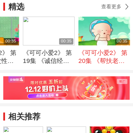
精选
查看更多
00:35
00:35
00:35
2》 第
《可可小爱2》 第
《可可小爱2》 第
次性筷
19集 《诚信经营
20集 《帮扶老人
篇》
篇》
相关推荐