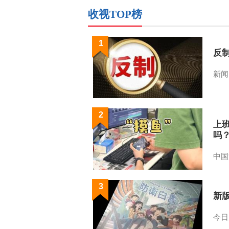
收视TOP榜
1
反
新闻
2
上
吗
中国
3
新
今日