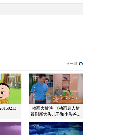
2013-10-24 11:51:48
小小智慧树 20131024 小
宝贝大声唱 选拔赛
2013-10-24 11:51:47
小小智慧树 20131024 开
换一组
场歌舞 我爱蹦蹦跳
2013-10-24 11:48:48
小小智慧树 20131023 跳
舞真开心 跳跳舞
160213
[动画大放映]《动画真人情
景剧新大头儿子和小头爸...
2013-10-23 12:32:51
小小智慧树 20131023 歌
舞 再见