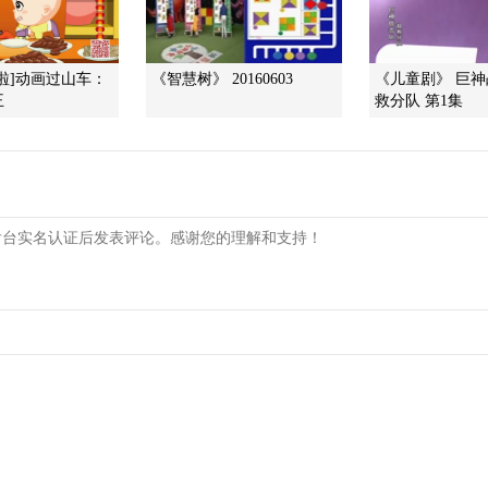
年啦]动画过山车：
《智慧树》 20160603
《儿童剧》 巨
王
救分队 第1集