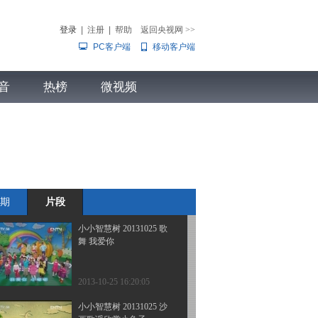
宝生日榜 唐黛 张国轩 原
语翎 徐瑾睿 王紫妍 陈玥
登录
|
注册
|
帮助
返回央视网
>>
涵
PC客户端
移动客户端
2013-10-25 16:29:06
小小智慧树 20131025 跳
音
热榜
舞真开心 跳跳舞
微视频
儿
音乐
体育赛事
农业农村
2013-10-25 16:21:06
小小智慧树 20131025 形
状变变变 胡萝卜
期
片段
2013-10-25 16:21:06
小小智慧树 20131025 歌
舞 我爱你
2013-10-25 16:20:05
小小智慧树 20131025 沙