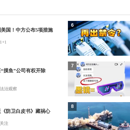
6
制美国！中方公布5项措施
1+1
7
班“摸鱼”公司有权开除
？
法治观察
8
版《防卫白皮书》藏祸心
关注