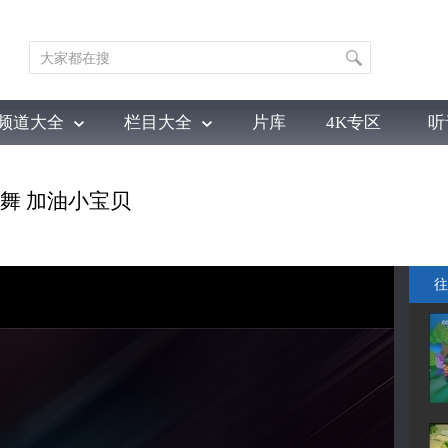
频道大全
栏目大全
片库
4K专区
听
育
电影
国防军事
电视剧
纪录
科教
戏曲
社会与法
少
场歌舞 加油小宝贝
往