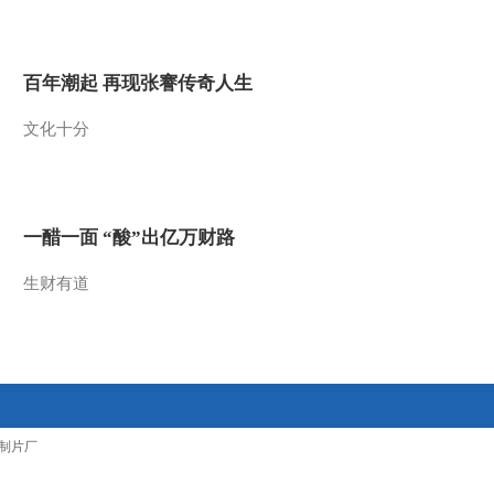
2013-10-22 11:49:35
小小智慧树 20131022 克
百年潮起 再现张謇传奇人生
里克里时间 认知：乌龟
文化十分
2013-10-22 11:48:17
小小智慧树 20131022 沙
画歌谣欣赏小兔子
一醋一面 “酸”出亿万财路
2013-10-22 11:47:36
生财有道
小小智慧树 200131022 开
场歌舞 我爱圆圈圈
2013-10-22 11:44:17
小小智慧树 20131021 歌
制片厂
舞 再见