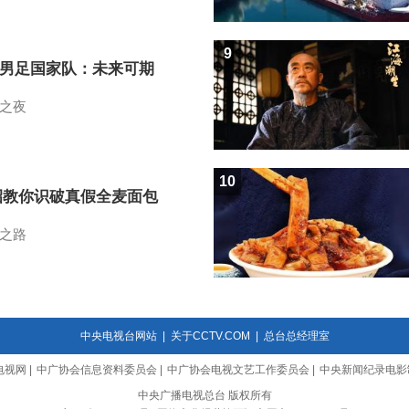
9
7男足国家队：未来可期
之夜
10
招教你识破真假全麦面包
之路
中央电视台网站
|
关于CCTV.COM
|
总台总经理室
电视网
|
中广协会信息资料委员会
|
中广协会电视文艺工作委员会
|
中央新闻纪录电影
中央广播电视总台 版权所有