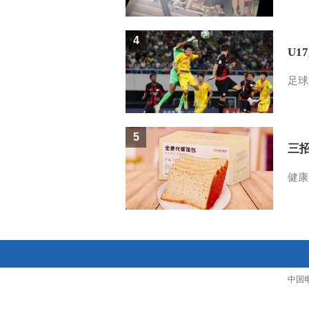
4
U1
足球
5
三
健康
中国