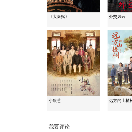
《大秦赋》
外交风云
小娘惹
远方的山楂