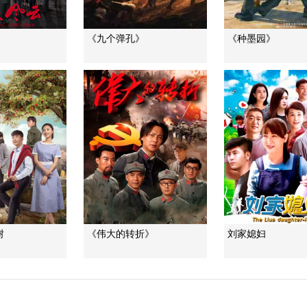
《九个弹孔》
《种墨园》
树
《伟大的转折》
刘家媳妇