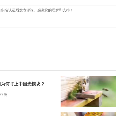
6
国为何盯上中国光模块？
亚洲
7