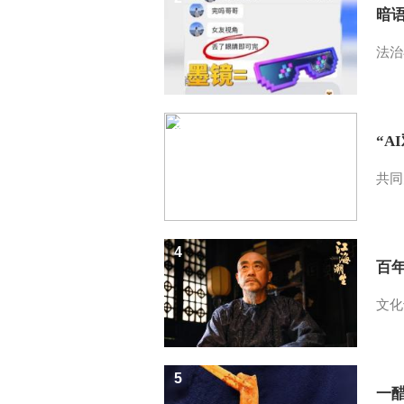
暗
法治
3
“A
共同
4
百
文化
5
一醋