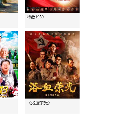
特赦1959
《浴血荣光》