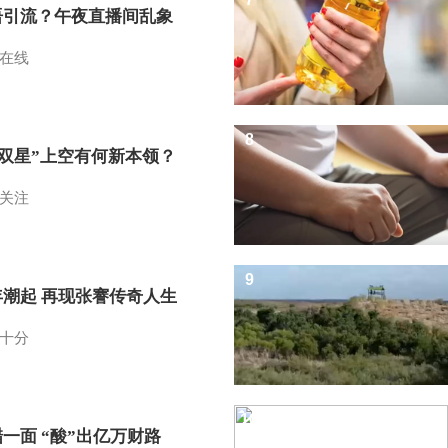
语引流？午夜直播间乱象
在线
8
I双星”上空有何新本领？
关注
9
年潮起 再现张謇传奇人生
十分
10
一面 “酸”出亿万财路