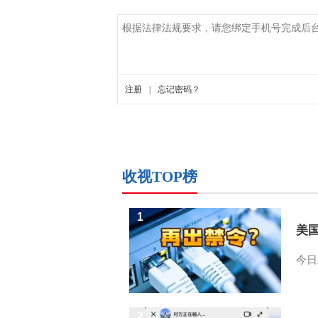
收视TOP榜
1
美
今日
2