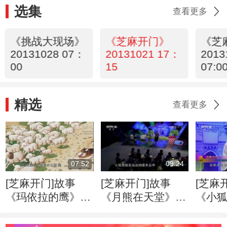
选集
查看更多
《挑战大现场》
《芝麻开门》
《芝
20131028 07：
20131021 17：
2013
00
15
07:0
精选
查看更多
07:52
09:24
[芝麻开门]故事
[芝麻开门]故事
[芝麻
《玛依拉的鹰》
《月熊在天堂》
《小狐
主讲人：王林
主讲人：保冬妮
人：