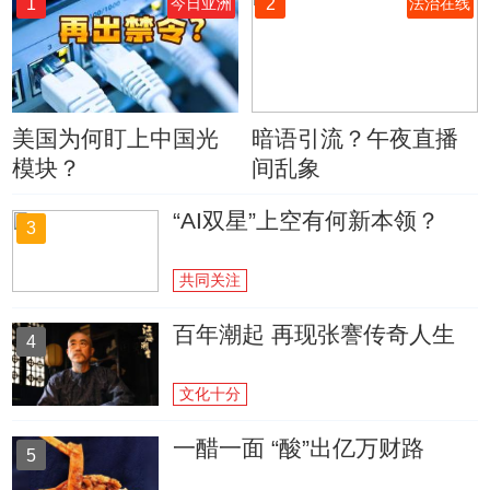
1
2
今日亚洲
法治在线
美国为何盯上中国光
暗语引流？午夜直播
模块？
间乱象
“AI双星”上空有何新本领？
3
共同关注
百年潮起 再现张謇传奇人生
4
文化十分
一醋一面 “酸”出亿万财路
5