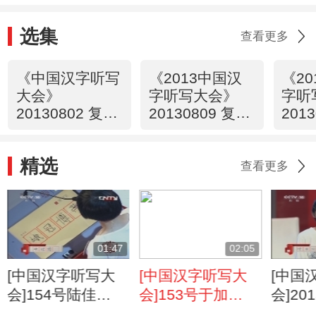
选集
查看更多
《中国汉字听写
《2013中国汉
《2
大会》
字听写大会》
字听
20130802 复赛
20130809 复赛
201
第一场
第一场
第二
精选
查看更多
01:47
02:05
[中国汉字听写大
[中国汉字听写大
[中国
会]154号陆佳
会]153号于加
会]2
蕾“峨冠博带” 成功
敏“瞋目切齿”沉着
听写大