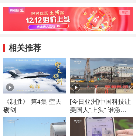
挑战 20131018
应对 20131018
点 201
相关推荐
《制胜》 第4集 空天
[今日亚洲]中国科技让
砺剑
美国人“上头” 谁急
了？