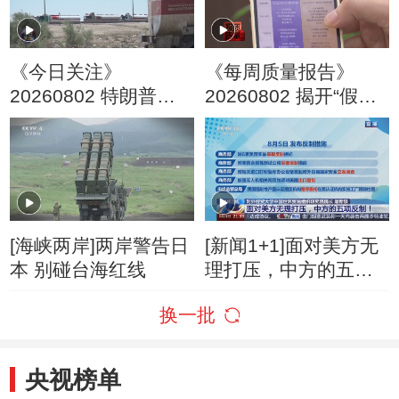
《今日关注》
《每周质量报告》
20260802 特朗普叫
20260802 揭开“假洋
停“最大规模”打击 伊
牌”的真面目
朗称摧毁美军F-35战
机
[海峡两岸]两岸警告日
[新闻1+1]面对美方无
本 别碰台海红线
理打压，中方的五项
反制！
换一批
央视榜单