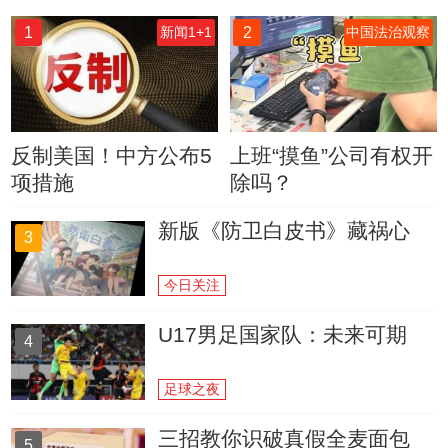
1
2
新闻1+1
中国法治观察
反制美国！中方公布5
上班“摸鱼”公司有权开
项措施
除吗？
新版《防卫白皮书》藏祸心
3
今日关注
U17男足国家队：未来可期
4
足球之夜
三招教你识破真假全麦面包
5