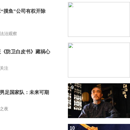
7
班“摸鱼”公司有权开除
？
法治观察
8
版《防卫白皮书》藏祸心
关注
9
7男足国家队：未来可期
之夜
10