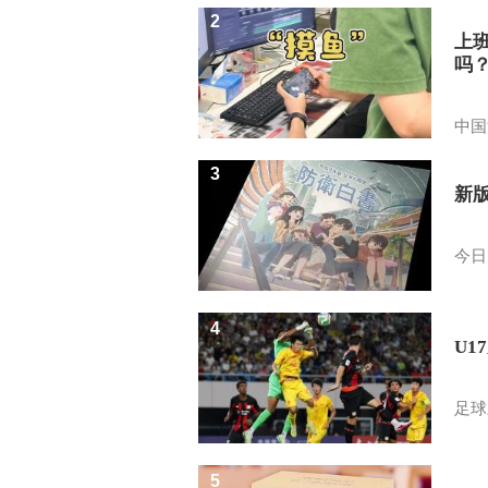
2
上
吗
中国
3
新
今日
4
U1
足球
5