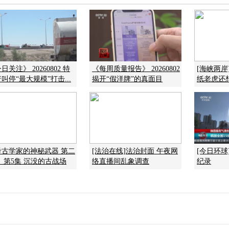
日关注》 20260802 特
《每周质量报告》 20260802
[海峡两
叫停“最大规模”打击...
揭开“假洋牌”的真面目
纸老虎还
考古学家的神秘武器 第二
[法治在线]法治封面 午夜网
[今日环
 第5集 沉没的古战场
络直播间乱象调查
纪录