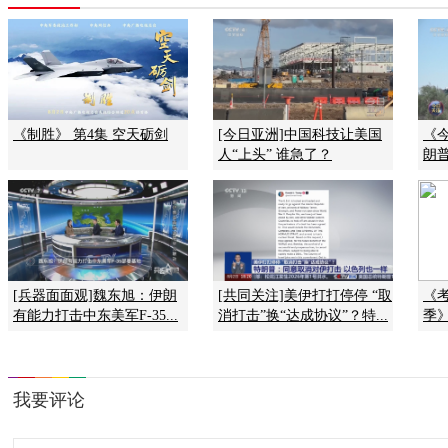
《制胜》 第4集 空天砺剑
[今日亚洲]中国科技让美国
《今
人“上头” 谁急了？
朗普
[兵器面面观]魏东旭：伊朗
[共同关注]美伊打打停停 “取
《
有能力打击中东美军F-35...
消打击”换“达成协议”？特...
季》