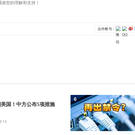
6
制美国！中方公布5项措施
1+1