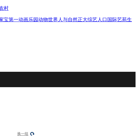
农村
家宝
第一动画乐园
动物世界
人与自然
正大综艺
人口
国际艺苑
生
换一组