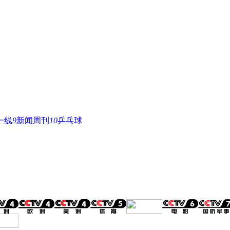
一线
9
新闻周刊
10
乒乓球