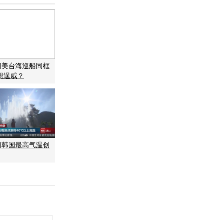
岸]美台海巡船同框
想逞威？
球]韩国最高气温创