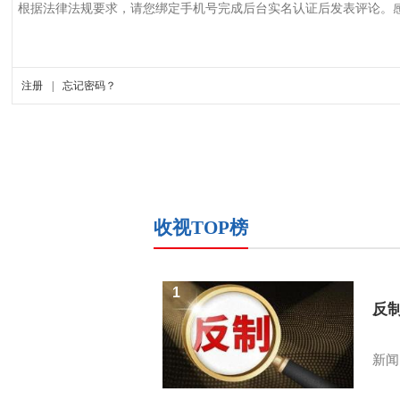
收视TOP榜
1
反
新闻