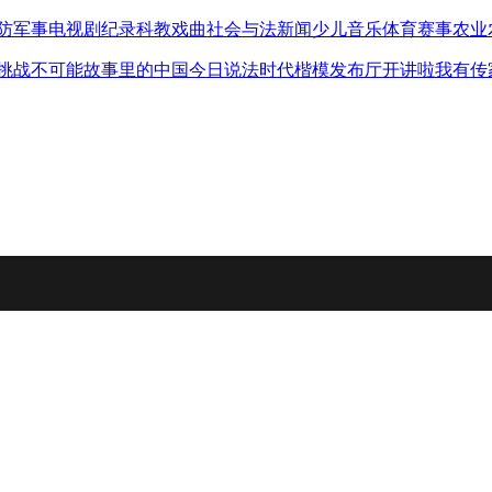
防军事
电视剧
纪录
科教
戏曲
社会与法
新闻
少儿
音乐
体育赛事
农业
挑战不可能
故事里的中国
今日说法
时代楷模发布厅
开讲啦
我有传