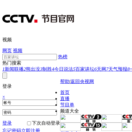
视频
网页
视频
热榜
热门搜索
1
新闻联播
2
熊出没
3
制胜
4
今日说法
5
百家讲坛
6
天网
7
天气预报
8
帮助
|
返回央视网
登录
首页
×
直播
节目单
频道大全
登录
下次自动登录
忘记密码
立即注册