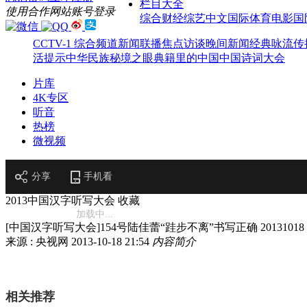
栏目大全
使用合作网站账号登录
综合
财经
综艺
中文国际
体育
电影
国
CCTV-1 综合频道
新闻联播
焦点访谈
晚间新闻
经典咏流传
活提示
中华民族
秘境之眼
典籍里的中国
中国诗词大会
片库
4K专区
听音
热榜
微视频
分享
手机看
2013中国汉字听写大会
收藏
加载中...
[中国汉字听写大会]154号陆佳蕾“跬步不离”书写正确 20131018
来源 : 央视网
2013-10-18 21:54
内容简介
相关推荐