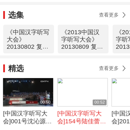
选集
查看更多
《中国汉字听写
《2013中国汉
《2
大会》
字听写大会》
字听
20130802 复赛
20130809 复赛
201
第一场
第一场
第二
精选
查看更多
00:50
00:52
[中国汉字听写大
[中国汉字听写大
[中国
会]001号沈沁源再
会]154号陆佳蕾轻
会]2
赢“丘壑”
松驾驭“骅骝”
听写大