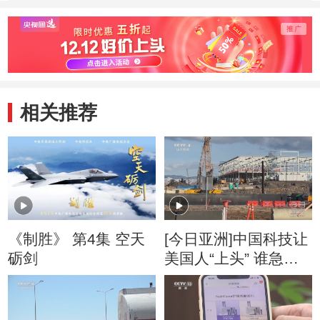
20131018
20131018
第一轮 
相关推荐
《制胜》 第4集 空天
[今日亚洲]中国科技让
砺剑
美国人“上头” 谁急
了？