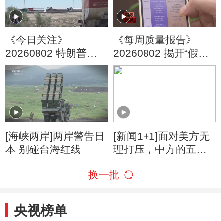
《今日关注》
《每周质量报告》
20260802 特朗普叫
20260802 揭开“假洋
停“最大规模”打击 伊
牌”的真面目
朗称摧毁美军F-35战
机
[海峡两岸]两岸警告日
[新闻1+1]面对美方无
本 别碰台海红线
理打压，中方的五项
反制！
换一批
央视榜单