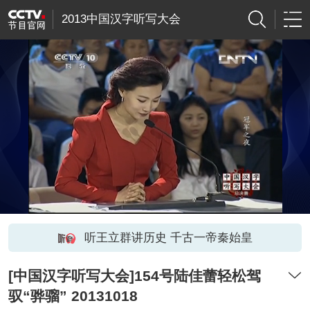
2013中国汉字听写大会
听王立群讲历史 千古一帝秦始皇
[中国汉字听写大会]154号陆佳蕾轻松驾
驭“骅骝” 20131018