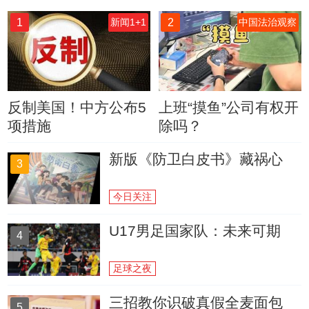
1
2
新闻1+1
中国法治观察
反制美国！中方公布5
上班“摸鱼”公司有权开
项措施
除吗？
新版《防卫白皮书》藏祸心
3
今日关注
U17男足国家队：未来可期
4
足球之夜
三招教你识破真假全麦面包
5