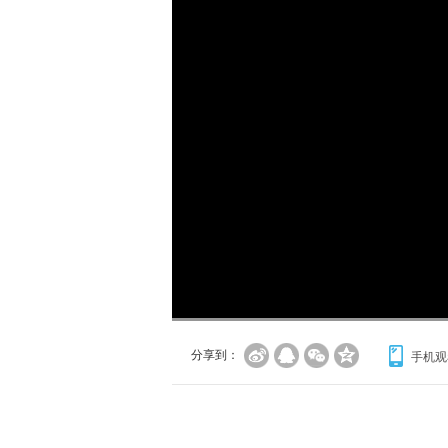
加
载
/
完
成
:
0%
分享到：
手机观