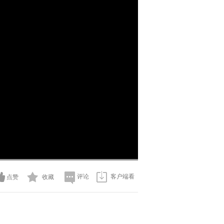
画
静
质
音
(m)
评论
客户端看
点赞
收藏