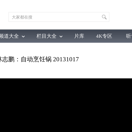
频道大全
栏目大全
片库
4K专区
听
育
电影
国防军事
电视剧
纪录
科教
戏曲
社会与法
少
林志鹏：自动烹饪锅 20131017