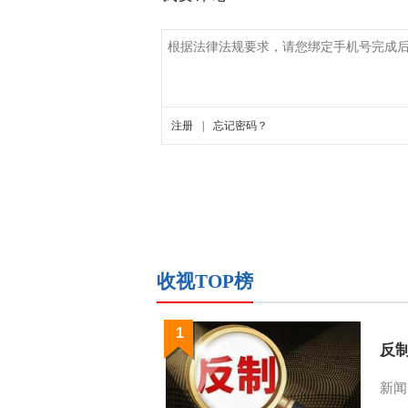
收视TOP榜
1
反
新闻