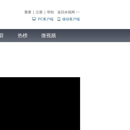
登录
|
注册
|
帮助
返回央视网
>>
PC客户端
移动客户端
音
热榜
微视频
儿
音乐
体育赛事
农业农村