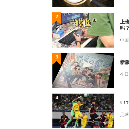
2
上
吗
中国
3
新
今日
4
U1
足球