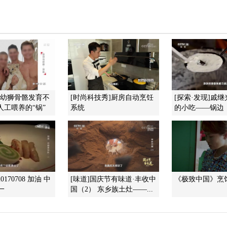
]幼狮骨骼发育不
[时尚科技秀]厨房自动烹饪
[探索·发现]戚
人工喂养的“锅”
系统
的小吃——锅边
170708 加油 中
[味道]国庆节有味道·丰收中
《极致中国》烹
一
国（2） 东乡族土灶——...