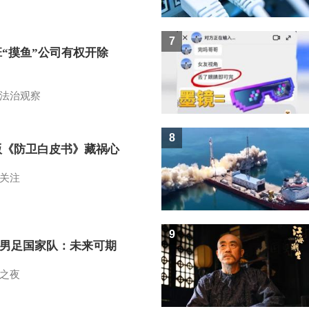
7
班“摸鱼”公司有权开除
？
法治观察
8
版《防卫白皮书》藏祸心
关注
9
7男足国家队：未来可期
之夜