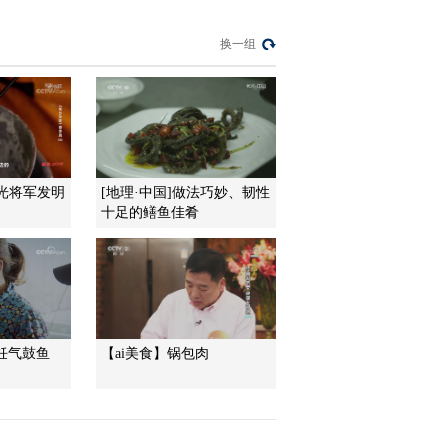
换一组
继光将军发明
[地理·中国]做法巧妙、韧性
十足的鳝鱼佳肴
饪气鼓鱼
【ai美食】锅包肉