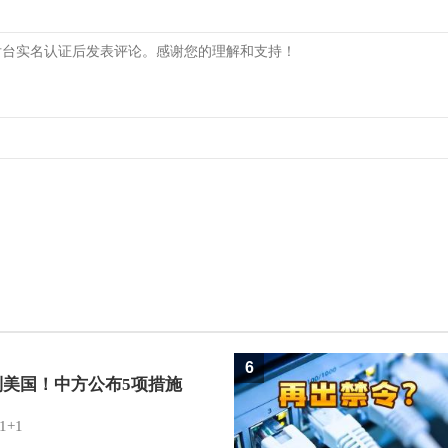
6
制美国！中方公布5项措施
1+1