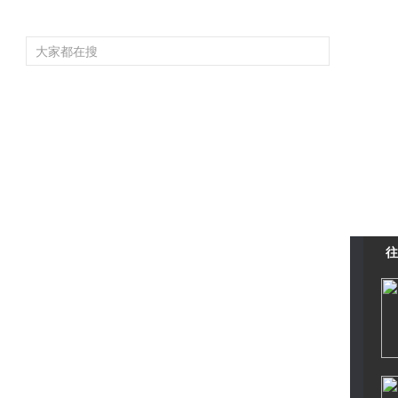
频道大全
栏目大全
片库
4K专区
听
育
电影
国防军事
电视剧
纪录
科教
戏曲
社会与法
少
往