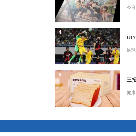
今日
4
U1
足球
5
三
健康