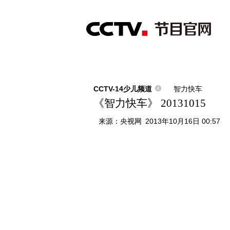
首页
直播
节目单
综合
新闻
财经
综艺
中文国际
体
CCTV-14少儿频道
智力快车
《智力快车》 20131015
来源：
央视网
2013年10月16日 00:57