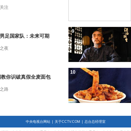
关注
9
7男足国家队：未来可期
之夜
10
招教你识破真假全麦面包
之路
中央电视台网站
|
关于CCTV.COM
|
总台总经理室