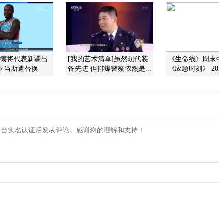
费尔德将代表新疆出
[我的艺术清单]虽然现代装
《生命线》周末
亚当斯遭替换
备先进 但排爆警察依然是...
《应急时刻》 202