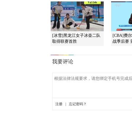
[冰雪]黑龙江女子冰壶二队
[CBA]
取得联赛首胜
战季后赛 