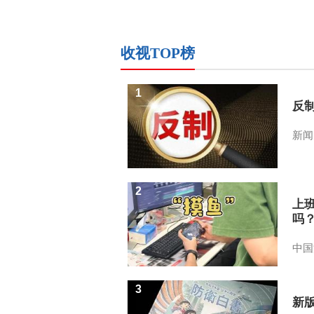
收视TOP榜
1
反
新闻
2
上
吗
中国
3
新