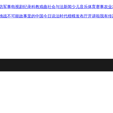
防军事
电视剧
纪录
科教
戏曲
社会与法
新闻
少儿
音乐
体育赛事
农业
挑战不可能
故事里的中国
今日说法
时代楷模发布厅
开讲啦
我有传