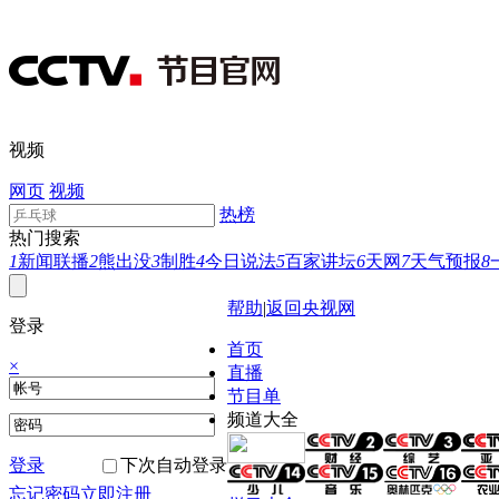
视频
网页
视频
热榜
热门搜索
1
新闻联播
2
熊出没
3
制胜
4
今日说法
5
百家讲坛
6
天网
7
天气预报
8
帮助
|
返回央视网
登录
首页
×
直播
节目单
频道大全
登录
下次自动登录
忘记密码
立即注册