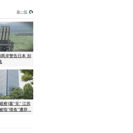
换一组
]两岸警告日本 别
线
观察]案“见” 江苏
指“摸鱼”遭辞...