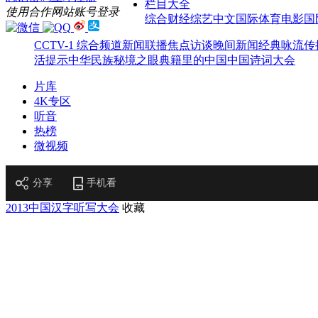
栏目大全
使用合作网站账号登录
综合
财经
综艺
中文国际
体育
电影
国
CCTV-1 综合频道
新闻联播
焦点访谈
晚间新闻
经典咏流传
活提示
中华民族
秘境之眼
典籍里的中国
中国诗词大会
片库
4K专区
听音
热榜
微视频
分享
手机看
2013中国汉字听写大会
收藏