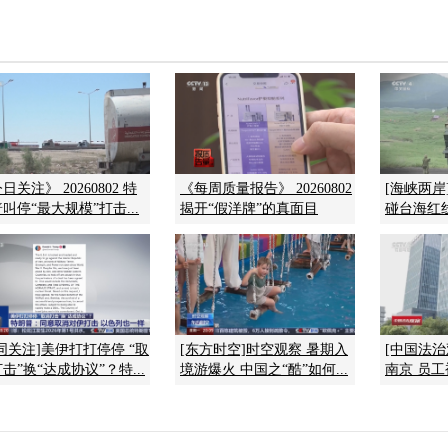
日关注》 20260802 特
《每周质量报告》 20260802
[海峡两岸
叫停“最大规模”打击...
揭开“假洋牌”的真面目
碰台海红
同关注]美伊打打停停 “取
[东方时空]时空观察 暑期入
[中国法治
击”换“达成协议”？特...
境游爆火 中国之“酷”如何...
南京 员工被