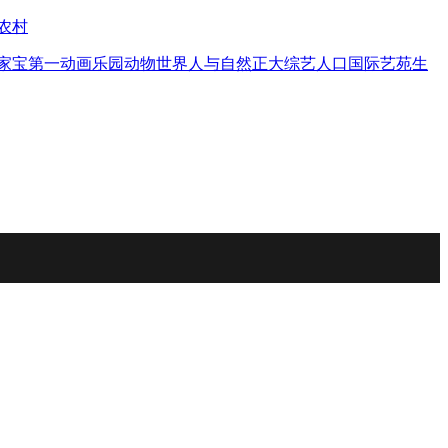
农村
家宝
第一动画乐园
动物世界
人与自然
正大综艺
人口
国际艺苑
生