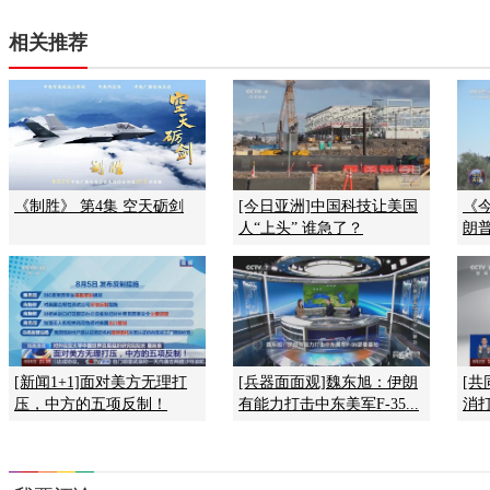
相关推荐
《制胜》 第4集 空天砺剑
[今日亚洲]中国科技让美国
《今
人“上头” 谁急了？
朗普
[新闻1+1]面对美方无理打
[兵器面面观]魏东旭：伊朗
[共
压，中方的五项反制！
有能力打击中东美军F-35...
消打