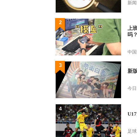
新闻
2
上
吗
中国
3
新
今日
4
U1
足球