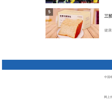
5
三
健康
中国
网上传