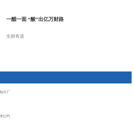
一醋一面 “酸”出亿万财路
生财有道
制片厂
律公约