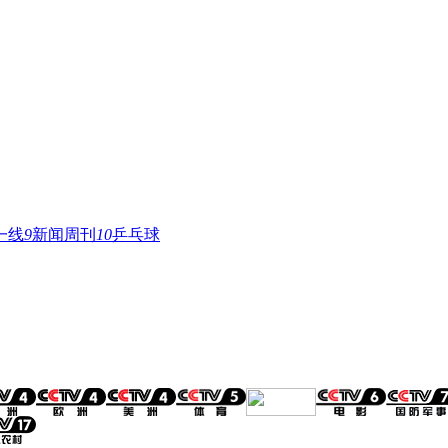
一线
9
新闻周刊
10
乒乓球