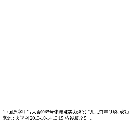
[中国汉字听写大会]065号张诺娅实力爆发 “兀兀穷年”顺利成功 20
来源 : 央视网
2013-10-14 13:15
内容简介
5
+1