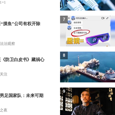
1+1
7
班“摸鱼”公司有权开除
？
法治观察
8
版《防卫白皮书》藏祸心
关注
9
7男足国家队：未来可期
之夜