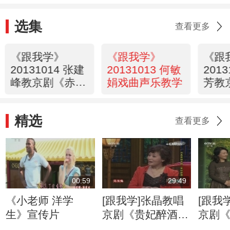
选集
查看更多
《跟我学》
《跟我学》
《跟
20131014 张建
20131013 何敏
201
峰教京剧《赤
娟戏曲声乐教学
芳教
壁》
舍子
精选
查看更多
00:59
29:49
《小老师 洋学
[跟我学]张晶教唱
[跟我
生》宣传片
京剧《贵妃醉酒》
京剧
选段（7）
选段（