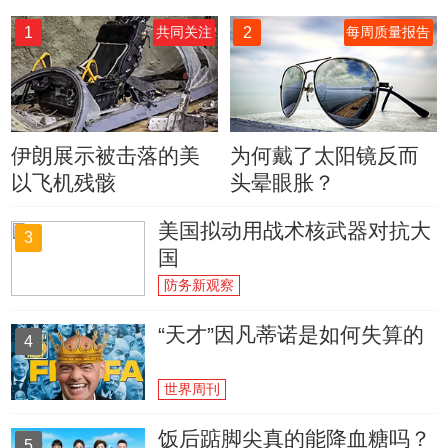
1
2
共同关注
每周质量报告
伊朗展示被击落的美
为何戴了太阳镜反而
以飞机残骸
头晕眼胀？
美国拟动用战术核武器对抗大
3
国
防务新观察
“天才”因凡蒂诺是如何失算的
4
世界周刊
饭后踮脚尖真的能降血糖吗？
5