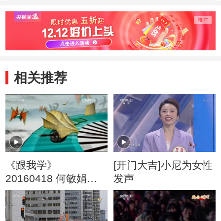
相关推荐
《跟我学》
[开门大吉]小尼为女性
20160418 何敏娟戏
发声
曲声乐教学