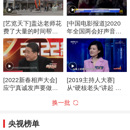
[艺览天下]盖达老师花
[中国电影报道]2020
费了大量的时间帮助
年全国两会好声音精
盖达打磨他的发声
彩回顾 深入基层体验
生活为人民发声
[2022新春相声大会]
[2019主持人大赛]
应宁真诚发声要做忠
从“硬核老头”讲起 为
诚的相声人！
中国发声的主持人究
换一批
竟是什么样？
央视榜单