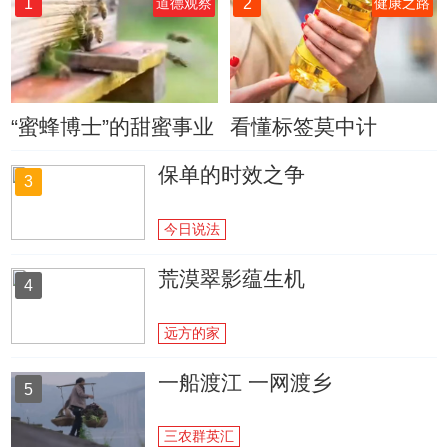
1
2
道德观察
健康之路
“蜜蜂博士”的甜蜜事业
看懂标签莫中计
保单的时效之争
3
今日说法
荒漠翠影蕴生机
4
远方的家
一船渡江 一网渡乡
5
三农群英汇