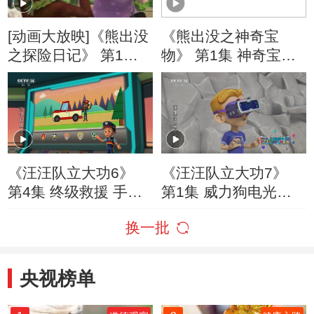
[动画大放映]《熊出没
《熊出没之神奇宝
之探险日记》 第1集
物》 第1集 神奇宝物
导游光头强
现世
《汪汪队立大功6》
《汪汪队立大功7》
第4集 终级救援 手机
第1集 威力狗电光出
失踪谜案
击 闯祸的复制人
换一批
央视榜单