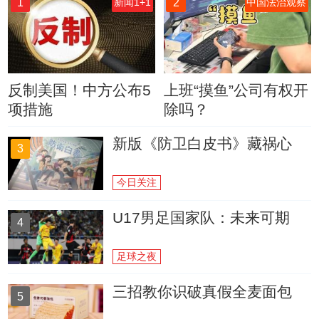
1
2
新闻1+1
中国法治观察
反制美国！中方公布5
上班“摸鱼”公司有权开
项措施
除吗？
新版《防卫白皮书》藏祸心
3
今日关注
U17男足国家队：未来可期
4
足球之夜
三招教你识破真假全麦面包
5