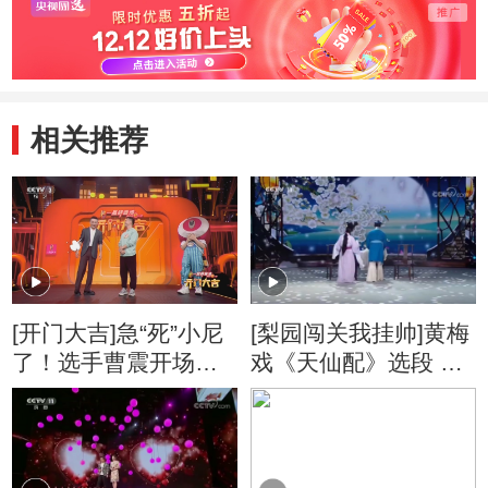
相关推荐
[开门大吉]急“死”小尼
[梨园闯关我挂帅]黄梅
了！选手曹震开场就
戏《天仙配》选段 表
用掉了求助机会
演：曹震 张淑景