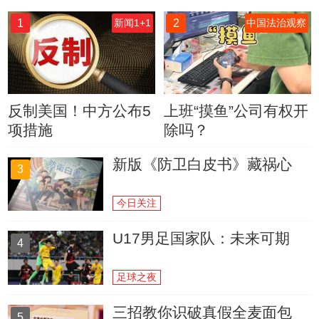
1
2
新闻1+1
中国法治观察
反制美国！中方公布5
上班“摸鱼”公司有权开
项措施
除吗？
新版《防卫白皮书》藏祸心
3
今日关注
U17男足国家队：未来可期
4
足球之夜
三招教你识破真假全麦面包
5