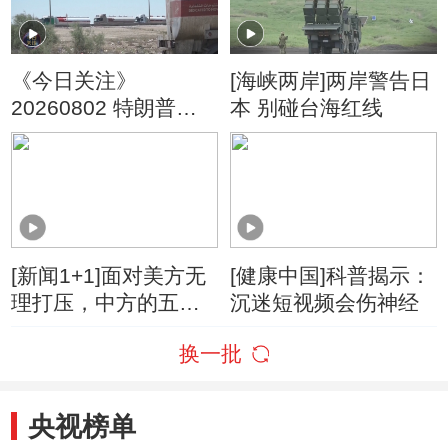
《今日关注》
[海峡两岸]两岸警告日
20260802 特朗普叫
本 别碰台海红线
停“最大规模”打击 伊
朗称摧毁美军F-35战
机
[新闻1+1]面对美方无
[健康中国]科普揭示：
理打压，中方的五项
沉迷短视频会伤神经
反制！
换一批
央视榜单