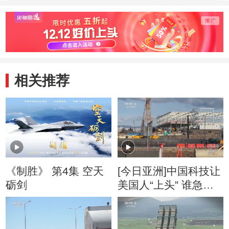
下“剽窃”
惑” 20130913
20130
20131011
相关推荐
《制胜》 第4集 空天
[今日亚洲]中国科技让
砺剑
美国人“上头” 谁急
了？