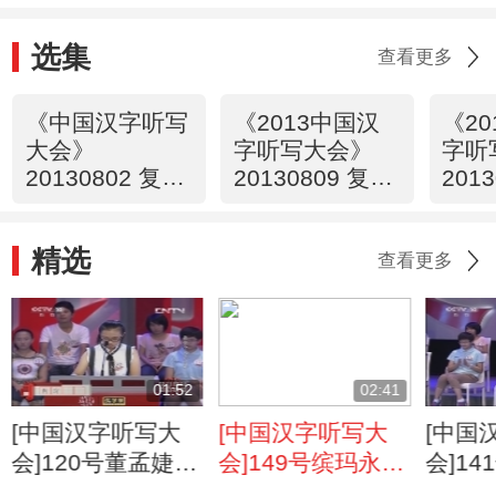
选集
查看更多
《中国汉字听写
《2013中国汉
《2
大会》
字听写大会》
字听
20130802 复赛
20130809 复赛
201
第一场
第一场
第二
精选
查看更多
01:52
02:41
[中国汉字听写大
[中国汉字听写大
[中国
会]120号董孟婕发
会]149号缤玛永宗
会]14
挥稳定 轻松拿
心情紧张 兵败“蛊
铭“摩