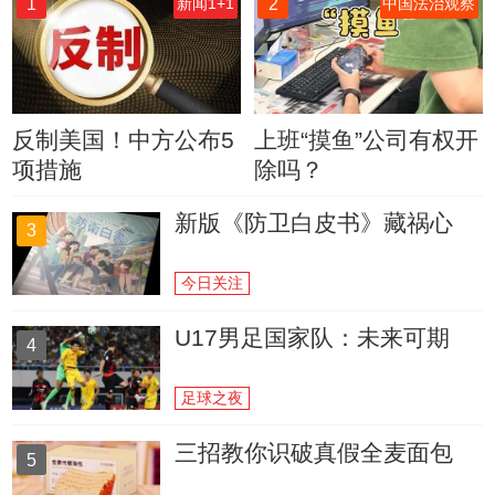
1
2
新闻1+1
中国法治观察
反制美国！中方公布5
上班“摸鱼”公司有权开
项措施
除吗？
新版《防卫白皮书》藏祸心
3
今日关注
U17男足国家队：未来可期
4
足球之夜
三招教你识破真假全麦面包
5