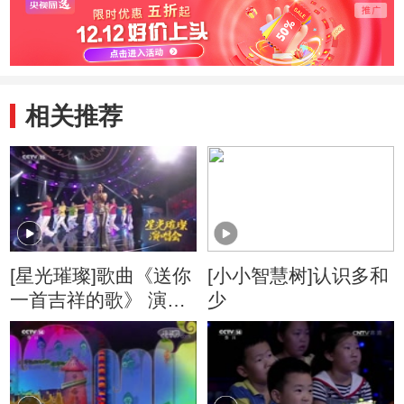
相关推荐
[星光璀璨]歌曲《送你
[小小智慧树]认识多和
一首吉祥的歌》 演
少
唱：乌兰图雅 等