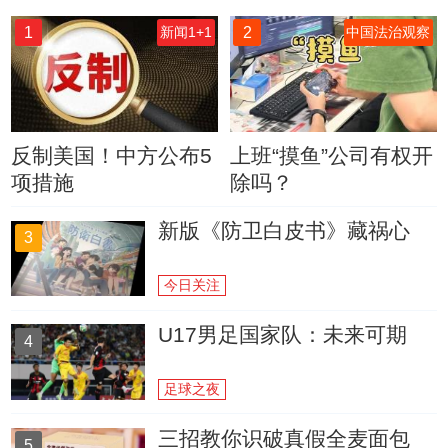
1
2
新闻1+1
中国法治观察
反制美国！中方公布5
上班“摸鱼”公司有权开
项措施
除吗？
新版《防卫白皮书》藏祸心
3
今日关注
U17男足国家队：未来可期
4
足球之夜
三招教你识破真假全麦面包
5