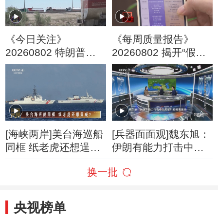
《今日关注》
《每周质量报告》
20260802 特朗普叫
20260802 揭开“假洋
停“最大规模”打击 伊
牌”的真面目
朗称摧毁美军F-35战
机
[海峡两岸]美台海巡船
[兵器面面观]魏东旭：
同框 纸老虎还想逞
伊朗有能力打击中东
威？
美军F-35部署基地
换一批
央视榜单