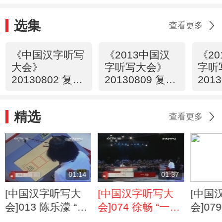
选集
查看更多
《中国汉字听写
《2013中国汉
《2
大会》
字听写大会》
字听
20130802 复赛
20130809 复赛
201
第一场
第一场
第二
精选
查看更多
01:14
01:37
[中国汉字听写大
[中国汉字听写大
[中国
会]013 陈乐濛 “龃
会]074 徐畅 “一
会]07
龉”层次有奇
绺”略显犹豫
蜮伎俩