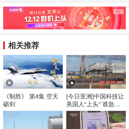
20131004
20131004
20131
相关推荐
《制胜》 第4集 空天
[今日亚洲]中国科技让
砺剑
美国人“上头” 谁急
了？